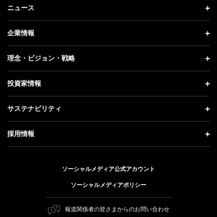
ニュース
ニュース トップ
企業情報
プレスリリース
企業情報 トップ
理念・ビジョン・戦略
お知らせ
社長メッセージ
理念・ビジョン・戦略 トップ
投資家情報
更新情報
会社概要
成長戦略「Activate AI for Society」
投資家情報 トップ
記者説明会
サステナビリティ
事業紹介
技術戦略
経営方針
ソフトバンクニュース
サステナビリティ トップ
ガバナンス
採用情報
人材戦略
IRライブラリー
トップメッセージ
社会貢献活動
採用情報 トップ
財務情報
ESG方針・体制
ソーシャルメディア公式アカウント
公開情報
新卒採用
個人投資家の皆さまへ
ソーシャルメディアポリシー
価値創造プロセス
キャリア採用
株式と社債について
マテリアリティ（重要課題）
報道関係者の皆さまからのお問い合わせ
障がい者採用