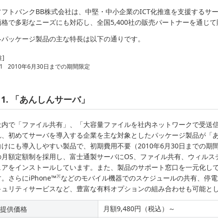
ソフトバンクBB株式会社は、中堅・中小企業のICT化推進を支援するサ
価格で多彩なニーズにも対応し、全国5,400社の販売パートナーを通じ
各パッケージ製品の主な特長は以下の通りです。
注]
1
2010年6月30日までの期間限定
1. 「あんしんサーバ」
社内で「ファイル共有」、「大容量ファイルを社内ネットワークで受送
れ、初めてサーバを導入する企業を主な対象としたパッケージ製品が「
向けにも導入しやすい製品で、初期費用不要（2010年6月30日までの期間
の月額定額制を採用し、富士通製サーバにOS、ファイル共有、ウィルス
ェアをインストールしています。また、製品のサポート窓口を一元化し
※
。さらにiPhone™
などのモバイル機器でのスケジュールの共有、停電
キュリティサービスなど、豊富な有料オプションの組み合わせも可能と
月額9,480円（税込）～
提供価格