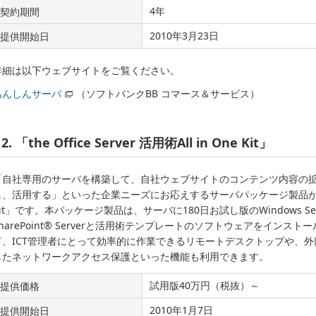
4年
契約期間
2010年3月23日
提供開始日
詳細は以下ウェブサイトをご覧ください。
あんしんサーバ
（ソフトバンクBB コマース＆サービス）
2. 「the Office Server 活用術All in One Kit」
「自社専用のサーバを構築して、自社ウェブサイトのコンテンツ内容の
、活用する」といった企業ニーズにお応えするサーバパッケージ製品が「the Offi
it」です。本パッケージ製品は、サーバに180日お試し版のWindows Server®
SharePoint® Serverと活用術テンプレートのソフトウェアをイン
て、ICT管理者にとって効率的に作業できるリモートデスクトップや、
したネットワークアクセス保護といった機能も利用できます。
試用版40万円（税抜）～
提供価格
2010年1月7日
提供開始日