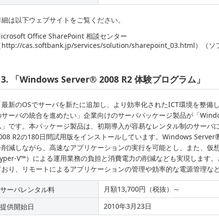
詳細は以下ウェブサイトをご覧ください。
icrosoft Office SharePoint 相談センター
http://cas.softbank.jp/services/solution/sharepoint_0
3. 「Windows Server® 2008 R2 体験プログラム」
「最新のOSでサーバを新たに追加し、より効率化されたICT環境を整備
のサーバの統合を進めたい」企業向けのサーバパッケージ製品が「Windows Se
ム」です。本パッケージ製品は、初期導入が容易なレンタル制のサーバに最新のO
008 R2の180日間試用版をインストールしています。Windows Serve
を削減しながら、高速なアプリケーションの実行を可能とし、また、仮想化機能（W
Hyper-V™）による運用業務の負担と消費電力の削減なども実現します。さ
ており、リモートによるアプリケーションの管理や効率的な電源管理な
月額13,700円（税抜）～
サーバレンタル料
2010年3月23日
提供開始日