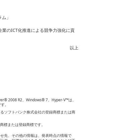
グラム」
業のICT化推進による競争力強化に貢
以上
erver® 2008 R2、Windows® 7、Hyper-V™は、
です。
おけるソフトバンク株式会社の登録商標または商
の商標または登録商標です。
わせ先、その他の情報は、発表時点の情報で