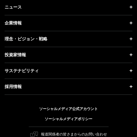
ニュース
ニュース トップ
企業情報
プレスリリース
企業情報 トップ
理念・ビジョン・戦略
お知らせ
社長メッセージ
理念・ビジョン・戦略 トップ
投資家情報
更新情報
会社概要
成長戦略「Activate AI for Society」
投資家情報 トップ
記者説明会
サステナビリティ
事業紹介
技術戦略
経営方針
ソフトバンクニュース
サステナビリティ トップ
ガバナンス
採用情報
人材戦略
IRライブラリー
トップメッセージ
社会貢献活動
採用情報 トップ
財務情報
ESG方針・体制
ソーシャルメディア公式アカウント
公開情報
新卒採用
個人投資家の皆さまへ
ソーシャルメディアポリシー
価値創造プロセス
キャリア採用
株式と社債について
マテリアリティ（重要課題）
報道関係者の皆さまからのお問い合わせ