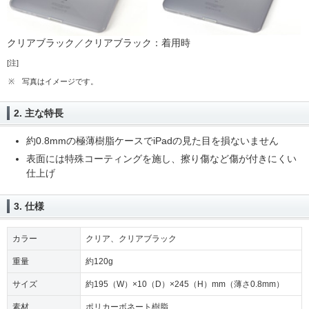
クリアブラック／クリアブラック：着用時
[注]
※
写真はイメージです。
2. 主な特長
約0.8mmの極薄樹脂ケースでiPadの見た目を損ないません
表面には特殊コーティングを施し、擦り傷など傷が付きにくい
仕上げ
3. 仕様
カラー
クリア、クリアブラック
重量
約120g
サイズ
約195（W）×10（D）×245（H）mm（薄さ0.8mm）
素材
ポリカーボネート樹脂