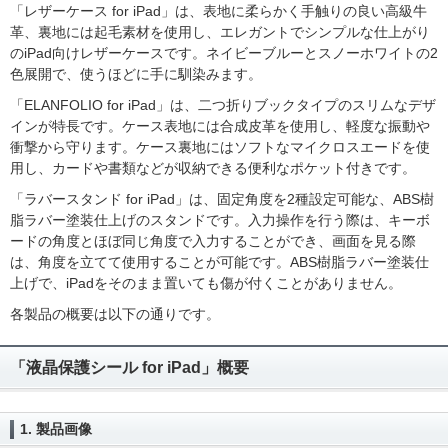
「レザーケース for iPad」は、表地に柔らかく手触りの良い高級牛
革、裏地には起毛素材を使用し、エレガントでシンプルな仕上がり
のiPad向けレザーケースです。ネイビーブルーとスノーホワイトの2
色展開で、使うほどに手に馴染みます。
「ELANFOLIO for iPad」は、二つ折りブックタイプのスリムなデザ
インが特長です。ケース表地には合成皮革を使用し、軽度な振動や
衝撃から守ります。ケース裏地にはソフトなマイクロスエードを使
用し、カードや書類などが収納できる便利なポケット付きです。
「ラバースタンド for iPad」は、固定角度を2種設定可能な、ABS樹
脂ラバー塗装仕上げのスタンドです。入力操作を行う際は、キーボ
ードの角度とほぼ同じ角度で入力することができ、画面を見る際
は、角度を立てて使用することが可能です。ABS樹脂ラバー塗装仕
上げで、iPadをそのまま置いても傷が付くことがありません。
各製品の概要は以下の通りです。
「液晶保護シール for iPad」概要
1. 製品画像