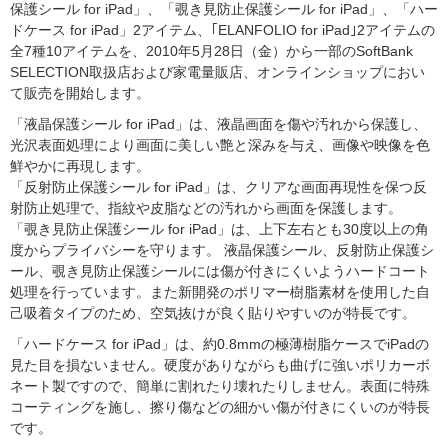
保護シール for iPad」、「覗き見防止保護シール for iPad」、「ハー
ドケース for iPad」2アイテム、｢ELANFOLIO for iPad｣2アイテムの
全7種10アイテムを、2010年5月28日（金）から一部のSoftBank
SELECTION取扱店および家電量販店、オンラインショップにおい
て販売を開始します。
「液晶保護シール for iPad」は、液晶画面を傷や汚れから保護し、
光沢表面処理により画面に美しい艶と深みを与え、画像や映像を色
鮮やかに再現します。
「反射防止保護シール for iPad」は、クリアな画面再現性を保つ反
射防止処理で、指紋や皮脂などの汚れから画面を保護します。
「覗き見防止保護シール for iPad」は、上下左右とも30度以上の角
度からプライバシーを守ります。 液晶保護シール、反射防止保護シ
ール、覗き見防止保護シールには傷が付きにくいようハードコート
処理を行っています。また新開発のポリマー樹脂素材を使用した自
己吸着タイプのため、空気抜けが良く貼りやすいのが特長です。
「ハードケース for iPad」は、約0.8mmの極薄樹脂ケースでiPadの
見た目を損ないません。硬度がありながらも曲げに強いポリカーボ
ネート製ですので、簡単に割れたり壊れたりしません。表面に特殊
コーティングを施し、擦り傷などの細かい傷が付きにくいのが特長
です。