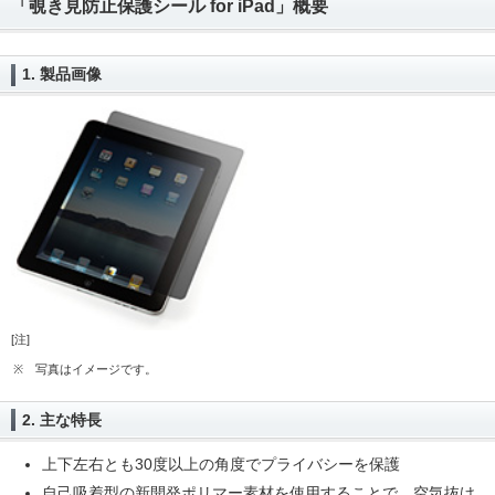
「覗き見防止保護シール for iPad」概要
1. 製品画像
[注]
※
写真はイメージです。
2. 主な特長
上下左右とも30度以上の角度でプライバシーを保護
自己吸着型の新開発ポリマー素材を使用することで、空気抜け