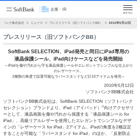
企業・IR
MENU
トバンク株式会社
ニュース
プレスリリース（旧ソフトバンクBB）
2010年5月12日
プレスリリース（旧ソフトバンクBB）
SoftBank SELECTION、iPad発売と同日にiPad専用の
液晶保護シール、iPad向けケースなどを発売開始
～iPadを傷や汚れから守る液晶保護シールやエレガントでシンプルな仕上がり
のレザーケース、
2種類の角度で設置可能なラバースタンドなど計10アイテムを発売～
2010年5月12日
ソフトバンクBB株式会社
ソフトバンクBB株式会社は、SoftBank SELECTION（ソフトバンク
※
セレクション）ブランドより、iPad（アイパッド）
向けアクセサリ
ーとして、液晶画面を傷や汚れから保護する「液晶保護シール for
iPad」、高級リアルレザーを使用したエレガントでシンプルなデザ
インの「レザーケース for iPad」2アイテム、iPadの角度を2種設定
することが可能な「ラバースタンド for iPad」のほか、「反射防止