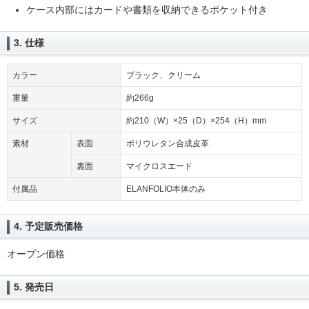
ケース内部にはカードや書類を収納できるポケット付き
3. 仕様
カラー
ブラック、クリーム
重量
約266g
サイズ
約210（W）×25（D）×254（H）mm
素材
表面
ポリウレタン合成皮革
裏面
マイクロスエード
付属品
ELANFOLIO本体のみ
4. 予定販売価格
オープン価格
5. 発売日