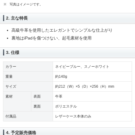
※
写真はイメージです。
2. 主な特長
高級牛革を使用したエレガントでシンプルな仕上がり
裏地はiPadを傷つけない、起毛素材を使用
3. 仕様
カラー
ネイビーブルー、スノーホワイト
重量
約140g
サイズ
約212（W）×5（D）×256（H）mm
素材
表面
牛革
裏面
ポリエステル
付属品
レザーケース本体のみ
4. 予定販売価格