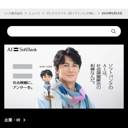
トバンク株式会社
ニュース
プレスリリース（旧ソフトバンクBB）
2010年5月12日
Conduct
Submit
a
search
企業・IR