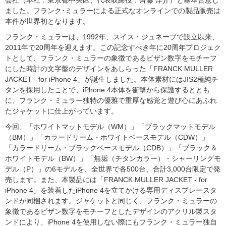
会社（本社：東京都中央区、代表取締役：齊藤 洋介）と基本合意し
ました。フランク･ミュラーによる正式なオンラインでの製品販売は
本件が世界初となります。
フランク・ミュラーは、1992年、スイス・ジュネーブで設立以来、
2011年で20周年を迎えます。この記念すべき年に20周年プロジェク
トとして、フランク・ミュラーの象徴であるビザン数字をモチーフ
にした時計の文字盤のデザインをあしらった「FRANCK MULLER
JACKET - for iPhone 4」が誕生しました。本体素材にはJIS2種純チ
タンを採用したことで、iPhone 4本体を衝撃から保護するととも
に、フランク・ミュラー独特の優雅で重厚な感覚と遊び心にあふれ
たジャケットに仕上がっています。
今回、「ホワイトマットモデル（WM）」「ブラックマットモデル
（BM）」「カラードリーム・ホワイトベースモデル（CDW）」
「カラードリーム・ブラックベースモデル（CDB）」「ブラック＆
ホワイトモデル（BW）」「無垢（チタンカラー）・シャーリングモ
デル（P）」の6モデルを、全世界で各500台、合計3,000台限定で発
売します。また、本製品には「FRANCK MULLER JACKET - for
iPhone 4」を装着したiPhone 4を立てかける専用ディスプレースタ
ンドが同梱されます。ジャケットと同じく、フランク・ミュラーの
象徴であるビザン数字をモチーフとしたデザインのアクリル製スタ
ンドにより、iPhone 4を使用しない際にもフランク・ミュラー独自