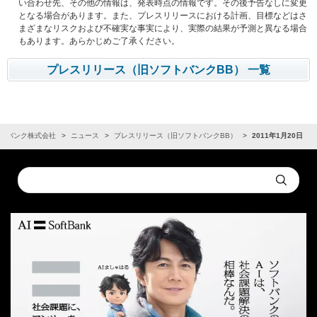
い合わせ先、その他の情報は、発表時点の情報です。その後予告なしに変更
となる場合があります。また、プレスリリースにおける計画、目標などはさ
まざまなリスクおよび不確実な事実により、実際の結果が予測と異なる場合
もあります。あらかじめご了承ください。
プレスリリース（旧ソフトバンクBB） 一覧
トバンク株式会社
ニュース
プレスリリース（旧ソフトバンクBB）
2011年1月20日
Conduct
Submit
a
search