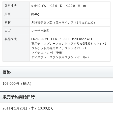
外形寸法
約64.0（W）×13.0（D）×120.0（H）mm
質量
約46g
素材
JIS2種チタン製（専用マイナスネジ8ヵ所止め）
ロゴ
レーザー刻印
製品構成
FRANCK MULLER JACKET - for iPhone 4×1
専用ディスプレースタンド（アクリル製3枚セット）×1
ジャケット用専用マイナスドライバー×1
マイナスネジ×4（予備）
ディスプレースタンド用スタンドポール×2
価格
105,000円（税込）
販売予約開始日時
2011年1月20日（木）10:00より