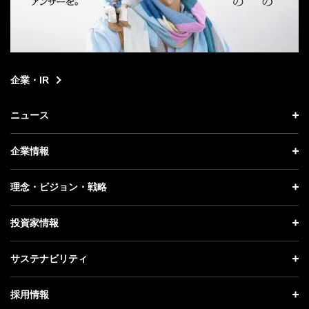
企業・IR
ニュース
ニュース トップ
企業情報
プレスリリース
企業情報 トップ
理念・ビジョン・戦略
お知らせ
社長メッセージ
理念・ビジョン・戦略 トップ
投資家情報
更新情報
会社概要
成長戦略「Activate AI for Society」
投資家情報 トップ
記者説明会
サステナビリティ
事業紹介
技術戦略
経営方針
ソフトバンクニュース
サステナビリティ トップ
ガバナンス
採用情報
人材戦略
IRライブラリー