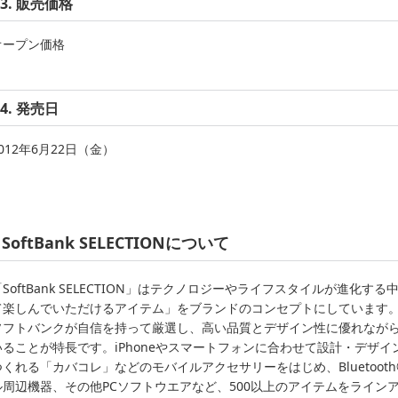
3. 販売価格
オープン価格
4. 発売日
012年6月22日（金）
SoftBank SELECTIONについて
「SoftBank SELECTION」はテクノロジーやライフスタイルが進化
て楽しんでいただけるアイテム」をブランドのコンセプトにしています。3
ソフトバンクが自信を持って厳選し、高い品質とデザイン性に優れなが
いることが特長です。iPhoneやスマートフォンに合わせて設計・デザ
つくれる「カバコレ」などのモバイルアクセサリーをはじめ、Bluetoot
ル周辺機器、その他PCソフトウエアなど、500以上のアイテムをライン