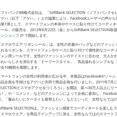
ソフトバンクBB株式会社は、「SoftBank SELECTION（ソフトバ
アゲハ（以下「アゲハ」）との協業により、Facebookユーザーの声か
の第1弾として、スマートフォンの本体やケースに貼り付けてコーディネ
ール」の販売を、2012年6月22日（金）からSoftBank SELECTION取
インショップ
で開始します。
「スマホウエア リボンシール」は、女性の衣服やバッグなどのファッシ
まれるリボンを、スマートフォンやケースに貼り付けて個性的なコーデ
フォン用シールです。女性のファッションのテイストに合わせ、大人か
かわいらしさを演出する「ドーリースタイル」、気品溢れるシンプルな「
で全10種類を展開します。
スマートフォンの女性の利用者が広がる中、本製品はFacebookやソー
商品企画を手掛けるアゲハと共同で商品企画を行いました。2011年7月にFace
SELECTIONとスマホアクセをつくろう♪」を開設、延べ30万人以上にリ
ね！」や「コメント」などのアクションによって企画に参加し、Facebo
部」「服みたいにケータイも着替えたい」などといった、女性ならでは
SoftBank SELECTIONは、ファッション感覚でコーディネートを楽
「スマホウエア」を商品ラインアップに加え、女性ならではのスマート