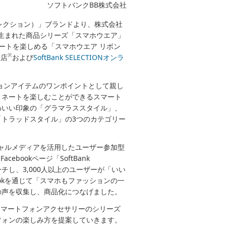
ソフトバンクBB株式会社
ンクセレクション）」ブランドより、株式会社
ら生まれた商品シリーズ「スマホウエア」
ートを楽しめる「スマホウエア リボン
※
扱店
および
SoftBank SELECTIONオンラ
ョンアイテムのワンポイントとして親し
ィネートを楽しむことができるスマート
わいい印象の「グラマラススタイル」、
トラッドスタイル」の3つのカテゴリー
シャルメディアを活用したユーザー参加型
bookページ「SoftBank
ーチし、3,000人以上のユーザーが「いい
okを通じて「スマホもファッションの一
の声を収集し、商品化につなげました。
しむスマートフォンアクセサリーのシリーズ
フォンの楽しみ方を提案していきます。