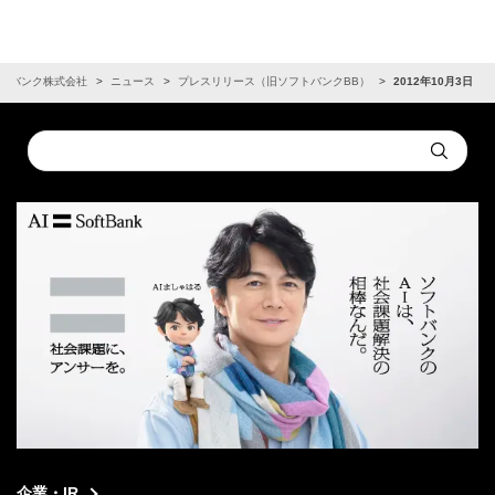
トバンク株式会社
ニュース
プレスリリース（旧ソフトバンクBB）
2012年10月3日
Conduct
Submit
a
search
企業・IR