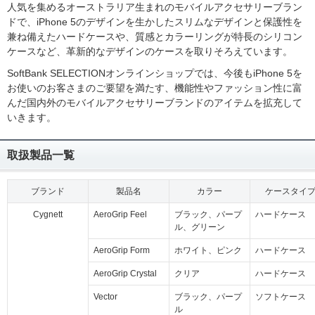
人気を集めるオーストラリア生まれのモバイルアクセサリーブラン
ドで、iPhone 5のデザインを生かしたスリムなデザインと保護性を
兼ね備えたハードケースや、質感とカラーリングが特長のシリコン
ケースなど、革新的なデザインのケースを取りそろえています。
SoftBank SELECTIONオンラインショップでは、今後もiPhone 5を
お使いのお客さまのご要望を満たす、機能性やファッション性に富
んだ国内外のモバイルアクセサリーブランドのアイテムを拡充して
いきます。
取扱製品一覧
ブランド
製品名
カラー
ケースタイ
Cygnett
AeroGrip Feel
ブラック、パープ
ハードケース
ル、グリーン
AeroGrip Form
ホワイト、ピンク
ハードケース
AeroGrip Crystal
クリア
ハードケース
Vector
ブラック、パープ
ソフトケース
ル