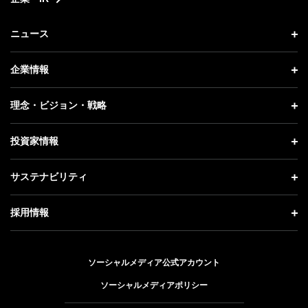
ニュース
ニュース トップ
企業情報
プレスリリース
企業情報 トップ
理念・ビジョン・戦略
お知らせ
社長メッセージ
理念・ビジョン・戦略 トップ
投資家情報
更新情報
会社概要
成長戦略「Activate AI for Society」
投資家情報 トップ
記者説明会
サステナビリティ
事業紹介
技術戦略
経営方針
ソフトバンクニュース
サステナビリティ トップ
ガバナンス
採用情報
人材戦略
IRライブラリー
トップメッセージ
社会貢献活動
採用情報 トップ
財務情報
ESG方針・体制
ソーシャルメディア公式アカウント
公開情報
新卒採用
個人投資家の皆さまへ
ソーシャルメディアポリシー
価値創造プロセス
キャリア採用