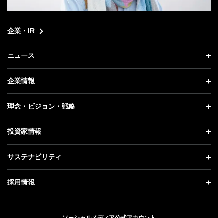
企業・IR
ニュース
ニュース トップ
企業情報
プレスリリース
企業情報 トップ
理念・ビジョン・戦略
お知らせ
社長メッセージ
理念・ビジョン・戦略 トップ
投資家情報
更新情報
会社概要
成長戦略「Activate AI for Society」
投資家情報 トップ
記者説明会
サステナビリティ
事業紹介
技術戦略
経営方針
ソフトバンクニュース
サステナビリティ トップ
ガバナンス
採用情報
人材戦略
IRライブラリー
トップメッセージ
社会貢献活動
採用情報 トップ
財務情報
ESG方針・体制
ソーシャルメディア公式アカウント