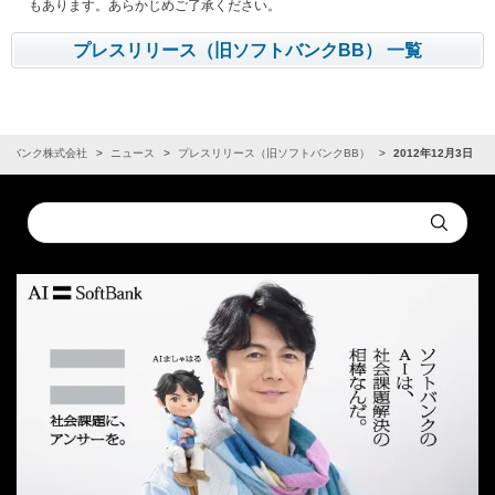
もあります。あらかじめご了承ください。
プレスリリース（旧ソフトバンクBB） 一覧
トバンク株式会社
ニュース
プレスリリース（旧ソフトバンクBB）
2012年12月3日
Conduct
Submit
a
search