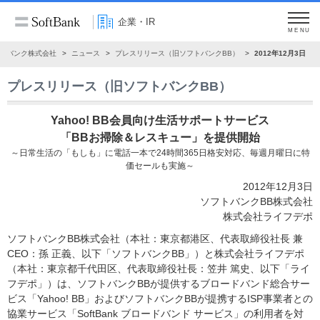
企業・IR
MENU
トバンク株式会社
ニュース
プレスリリース（旧ソフトバンクBB）
2012年12月3日
プレスリリース（旧ソフトバンクBB）
Yahoo! BB会員向け生活サポートサービス
「BBお掃除＆レスキュー」を提供開始
～日常生活の「もしも」に電話一本で24時間365日格安対応、毎週月曜日に特
価セールも実施～
2012年12月3日
ソフトバンクBB株式会社
株式会社ライフデポ
ソフトバンクBB株式会社（本社：東京都港区、代表取締役社長 兼
CEO：孫 正義、以下「ソフトバンクBB」）と株式会社ライフデポ
（本社：東京都千代田区、代表取締役社長：笠井 篤史、以下「ライ
フデポ」）は、ソフトバンクBBが提供するブロードバンド総合サー
ビス「Yahoo! BB」およびソフトバンクBBが提携するISP事業者との
協業サービス「SoftBank ブロードバンド サービス」の利用者を対