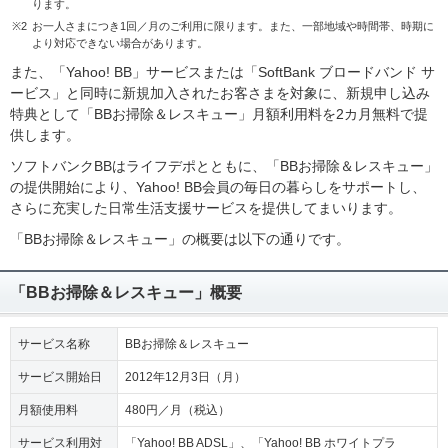
ります。
※2
お一人さまにつき1回／月のご利用に限ります。また、一部地域や時間帯、時期に
より対応できない場合があります。
また、「Yahoo! BB」サービスまたは「SoftBank ブロードバンド サ
ービス」と同時に新規加入されたお客さまを対象に、新規申し込み
特典として「BBお掃除＆レスキュー」月額利用料を2カ月無料で提
供します。
ソフトバンクBBはライフデポとともに、「BBお掃除＆レスキュー」
の提供開始により、Yahoo! BB会員の毎日の暮らしをサポートし、
さらに充実した日常生活支援サービスを提供してまいります。
「BBお掃除＆レスキュー」の概要は以下の通りです。
「BBお掃除＆レスキュー」概要
サービス名称
BBお掃除＆レスキュー
サービス開始日
2012年12月3日（月）
月額使用料
480円／月（税込）
サービス利用対
「Yahoo! BB ADSL」、「Yahoo! BB ホワイトプラ