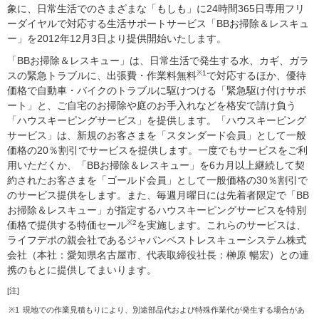
象に、日常生活でのさまざまな「もしも」に24時間365日専用フリ
ーダイヤルで対応する生活サポートサービス「BBお掃除＆レスキュ
ー」を2012年12月3日より提供開始いたします。
「BBお掃除＆レスキュー」は、日常生活で発生する水、カギ、ガラ
※1
スの緊急トラブルに、出張費・作業料無料
で対応するほか、優待
価格で自動車・バイクのトラブルに駆けつける「緊急駆け付けサポ
ート」と、ご自宅のお掃除や庭のお手入れなどを格安で請け負う
「ハウスキーピングサービス」を提供します。「ハウスキーピング
サービス」は、新規のお客さまを「スタンダード会員」として一般
価格の20％割引でサービスを提供します。一度でもサービスをご利
用いただくか、「BBお掃除＆レスキュー」を6カ月以上継続して契
約されたお客さまを「ゴールド会員」として一般価格の30％割引で
のサービス提供をします。また、毎週月曜日には先着者限定で「BB
お掃除＆レスキュー」が指定するハウスキーピングサービスを特別
※2
価格で提供する特価セール
を実施します。これらのサービスは、
ライフデポの親会社であるジャパンベストレスキューシステム株式
会社（本社：愛知県名古屋市、代表取締役社長：榊原 暢宏）との連
携のもとに提供してまいります。
[注]
※1
現地での作業見積もりにより、別途部品代および特殊作業代が発生する場合があ