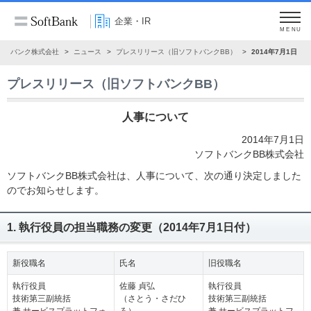
企業・IR
MENU
フトバンク株式会社
ニュース
プレスリリース（旧ソフトバンクBB）
2014年7月1日
プレスリリース（旧ソフトバンクBB）
人事について
2014年7月1日
ソフトバンクBB株式会社
ソフトバンクBB株式会社は、人事について、次の通り決定しました
のでお知らせします。
1. 執行役員の担当職務の変更（2014年7月1日付）
新役職名
氏名
旧役職名
執行役員
佐藤 貞弘
執行役員
技術第三副統括
（さとう・さだひ
技術第三副統括