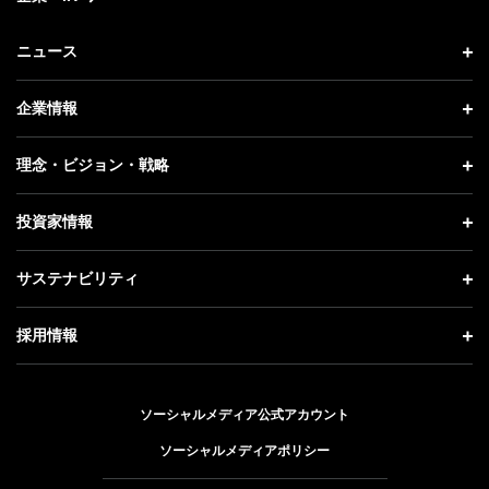
ニュース
ニュース トップ
企業情報
プレスリリース
企業情報 トップ
理念・ビジョン・戦略
お知らせ
社長メッセージ
理念・ビジョン・戦略 トップ
投資家情報
更新情報
会社概要
成長戦略「Activate AI for Society」
投資家情報 トップ
記者説明会
サステナビリティ
事業紹介
技術戦略
経営方針
ソフトバンクニュース
サステナビリティ トップ
ガバナンス
採用情報
人材戦略
IRライブラリー
トップメッセージ
社会貢献活動
採用情報 トップ
財務情報
ESG方針・体制
ソーシャルメディア公式アカウント
公開情報
新卒採用
個人投資家の皆さまへ
ソーシャルメディアポリシー
価値創造プロセス
キャリア採用