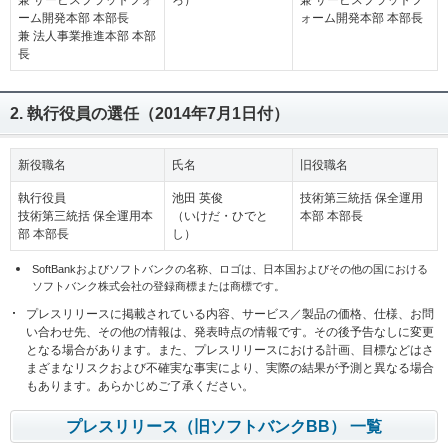
兼 サービスプラットフォ
ろ）
兼 サービスプラットフ
ーム開発本部 本部長
ォーム開発本部 本部長
兼 法人事業推進本部 本部
長
2. 執行役員の選任（2014年7月1日付）
新役職名
氏名
旧役職名
執行役員
池田 英俊
技術第三統括 保全運用
技術第三統括 保全運用本
（いけだ・ひでと
本部 本部長
部 本部長
し）
SoftBankおよびソフトバンクの名称、ロゴは、日本国およびその他の国における
ソフトバンク株式会社の登録商標または商標です。
プレスリリースに掲載されている内容、サービス／製品の価格、仕様、お問
い合わせ先、その他の情報は、発表時点の情報です。その後予告なしに変更
となる場合があります。また、プレスリリースにおける計画、目標などはさ
まざまなリスクおよび不確実な事実により、実際の結果が予測と異なる場合
もあります。あらかじめご了承ください。
プレスリリース（旧ソフトバンクBB） 一覧