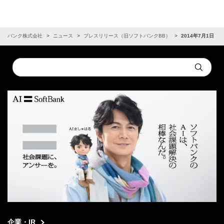
フトバンク株式会社
ニュース
プレスリリース（旧ソフトバンクBB）
2014年7月1日
Conduct
Submit
a
search
企業・IR