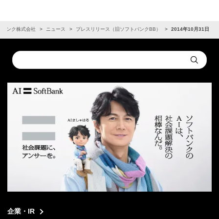
トバンク株式会社
ニュース
プレスリリース（旧ソフトバンクBB）
2014年10月31日
Conduct
Submit
a
search
企業・IR