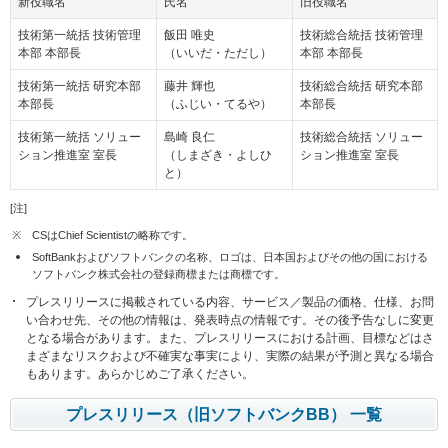
新役職名
氏名
旧役職名
技術第一統括 技術管理
飯田 唯史
技術総合統括 技術管理
本部 本部長
（いいだ・ただし）
本部 本部長
技術第一統括 研究本部
藤井 輝也
技術総合統括 研究本部
本部長
（ふじい・てるや）
本部長
技術第一統括 ソリュー
島崎 良仁
技術総合統括 ソリュー
ション推進室 室長
（しまざき・よしひ
ション推進室 室長
と）
[注]
※
CSはChief Scientistの略称です。
SoftBankおよびソフトバンクの名称、ロゴは、日本国およびその他の国における
ソフトバンク株式会社の登録商標または商標です。
プレスリリースに掲載されている内容、サービス／製品の価格、仕様、お問
い合わせ先、その他の情報は、発表時点の情報です。その後予告なしに変更
となる場合があります。また、プレスリリースにおける計画、目標などはさ
まざまなリスクおよび不確実な事実により、実際の結果が予測と異なる場合
もあります。あらかじめご了承ください。
プレスリリース（旧ソフトバンクBB） 一覧