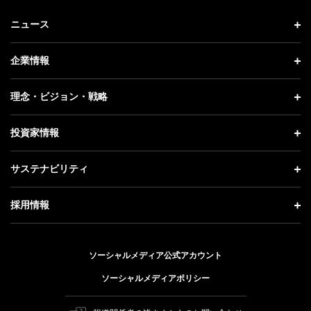
ニュース
ニュース トップ
企業情報
プレスリリース
企業情報 トップ
理念・ビジョン・戦略
お知らせ
社長メッセージ
理念・ビジョン・戦略 トップ
投資家情報
更新情報
会社概要
成長戦略「Activate AI for Society」
投資家情報 トップ
記者説明会
サステナビリティ
事業紹介
技術戦略
経営方針
ソフトバンクニュース
サステナビリティ トップ
ガバナンス
採用情報
人材戦略
IRライブラリー
トップメッセージ
社会貢献活動
採用情報 トップ
財務情報
ESG方針・体制
ソーシャルメディア公式アカウント
公開情報
新卒採用
個人投資家の皆さまへ
ソーシャルメディアポリシー
価値創造プロセス
キャリア採用
株式と社債について