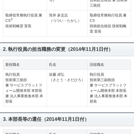
ち）
技術総合統括 兼 技術第
三統括
取締役常務執行役員 兼
筒井 多圭志
取締役常務執行役員 兼
※
CS
（つつい・たかし）
CS
技術戦略室 室長
技術総合統括 技術戦略
室 室長
2. 執行役員の担当職務の変更（2014年11月1日付）
新役職名
氏名
旧役職名
執行役員
佐藤 貞弘
執行役員
技術第三統括
（さとう・さだひろ）
技術第三副統括
兼 サービスプラットフ
兼 サービスプラットフ
ォーム開発本部 本部長
ォーム開発本部 本部長
兼 法人事業推進本部 本
兼 法人事業推進本部 本
部長
部長
3. 本部長等の選任（2014年11月1日付）