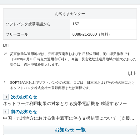
お客さまセンター
ソフトバンク携帯電話から
157
フリーコール
0088-21-2000（無料）
[注]
※
災害救助法適用地域は、兵庫県宍粟市および佐用郡佐用町、岡山県美作市です
（2009年8月10日時点の適用市町村）。今後、災害救助法適用地域の拡大があった
場合は、適用地域を拡大します。
以上
*
SOFTBANKおよびソフトバンクの名称、ロゴは、日本国およびその他の国におけ
るソフトバンク株式会社の登録商標または商標です。
次のお知らせ
ネットワーク利用制限の対象となる携帯電話機を 確認するツー…
前のお知らせ
中国・九州地方における集中豪雨に伴う支援措置について（支援…
お知らせ 一覧