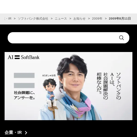
企業・IR
ソフトバンク株式会社
ニュース
お知らせ
2009年
2009年8月11日
Conduct
Submit
a
search
企業・IR