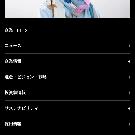
企業・IR
ニュース
ニュース トップ
企業情報
プレスリリース
企業情報 トップ
理念・ビジョン・戦略
お知らせ
社長メッセージ
理念・ビジョン・戦略 トップ
投資家情報
更新情報
会社概要
成長戦略「Activate AI for Society」
投資家情報 トップ
記者説明会
サステナビリティ
事業紹介
技術戦略
経営方針
ソフトバンクニュース
サステナビリティ トップ
ガバナンス
採用情報
人材戦略
IRライブラリー
トップメッセージ