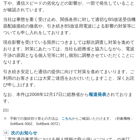
下や、通信スピードの劣化などの影響が、一部で発生していること
が確認されています。
当社は事態を重く受け止め、関係各所に対して適切なBS放送受信機
器配線接続の徹底や、引き続きBS放送用電波による影響の対策等に
ついても申し入れをしております。
現在影響を受けている箇所につきましては順次調査し対策を進めて
おります。対策にあたっては、当社も総務省と協力しながら、電波
干渉の原因となる個人宅等に対し個別に調整させていただくことに
なります。
引き続き安定した通信の提供に向けて対策を進めてまいります。ご
利用のお客さまには大変ご迷惑をおかけいたしますこと、深くお詫
び申し上げます。
なお、本件は2008年12月17日に総務省から
報道発表
されておりま
す。
[注]
※
手動での接続切り替えの方法は、
こちら
からご確認いただけます。（対象機種：
SoftBank 006Z、SoftBank 007Z）
次のお知らせ
「電気通信事業等における個人情報の取り扱いについて」の改訂…