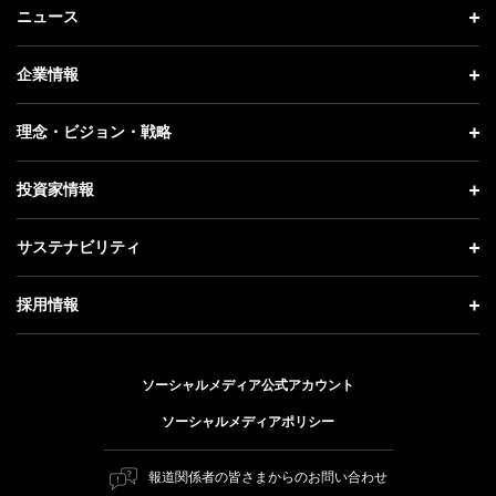
ニュース
ニュース トップ
企業情報
プレスリリース
企業情報 トップ
理念・ビジョン・戦略
お知らせ
社長メッセージ
理念・ビジョン・戦略 トップ
投資家情報
更新情報
会社概要
成長戦略「Activate AI for Society」
投資家情報 トップ
記者説明会
サステナビリティ
事業紹介
技術戦略
経営方針
ソフトバンクニュース
サステナビリティ トップ
ガバナンス
採用情報
人材戦略
IRライブラリー
トップメッセージ
社会貢献活動
採用情報 トップ
財務情報
ESG方針・体制
ソーシャルメディア公式アカウント
公開情報
新卒採用
個人投資家の皆さまへ
ソーシャルメディアポリシー
価値創造プロセス
キャリア採用
株式と社債について
マテリアリティ（重要課題）
報道関係者の皆さまからのお問い合わせ
障がい者採用