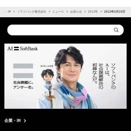
企業・IR
ソフトバンク株式会社
ニュース
お知らせ
2013年
2013年3月19日
Conduct
Submit
a
search
企業・IR