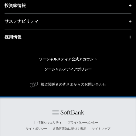
理念・ビジョン・戦略 トップ
投資家情報
更新情報
会社概要
成長戦略「Activate AI for Society」
投資家情報 トップ
記者説明会
サステナビリティ
事業紹介
技術戦略
経営方針
ソフトバンクニュース
サステナビリティ トップ
ガバナンス
採用情報
人材戦略
IRライブラリー
トップメッセージ
社会貢献活動
採用情報 トップ
財務情報
ESG方針・体制
ソーシャルメディア公式アカウント
公開情報
新卒採用
個人投資家の皆さまへ
ソーシャルメディアポリシー
価値創造プロセス
キャリア採用
株式と社債について
マテリアリティ（重要課題）
報道関係者の皆さまからのお問い合わせ
障がい者採用
コーポレート・ガバナンス
ESGの主な取り組み
ソフトバンク クルー採用
IRニュース
ESG関連資料
外部評価・イニシアチブ
情報セキュリティ
プライバシーセンター
サイトポリシー
古物営業法に基づく表示
サイトマップ
社会貢献活動