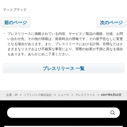
マットブラック
前のページ
次のページ
プレスリリースに掲載されている内容、サービス／製品の価格、仕様、お問
い合わせ先、その他の情報は、発表時点の情報です。その後予告なしに変更
となる場合があります。また、プレスリリースにおける計画、目標などはさ
まざまなリスクおよび不確実な事実により、実際の結果が予測と異なる場合
もあります。あらかじめご了承ください。
プレスリリース 一覧
ム
企業・IR
ソフトバンク株式会社
ニュース
プレスリリース
2007年5月22日
Conduct
Submit
a
search