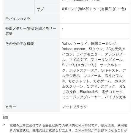
サブ
0.8インチ(96×39ドット)有機EL(白一色)
モバイルカメラ
-
外部メモリー/推奨外部メモリー
-
容量
その他の主な機能
Yahoo!ケータイ、国際ローミング、
Yahoo! mocoa、S!タウン、3Gお天気ア
イコン、ライブモニター、アレンジメー
ル、マイ絵文字、フィーリングメール、
S!アプリ(メガアプリ)、サークルトー
ク、ホットステータス、S!キャスト、デ
ルモジ表示、レコメール、着うたフル
®、ちかチャット、ちかゲーム、カスタ
ムスクリーン、S!アドレスブック、おな
じみ操作、Bluetooth®、電子コミック、
ミュージックプレーヤー、バイリンガル
カラー
マットブラック
[注]
*
電波を正常に受信できる静止状態での平均的な利用時間です。使用環境、利用場
所の電波状態、機能の設定状況などにより、ご利用時間が半分以下になることが