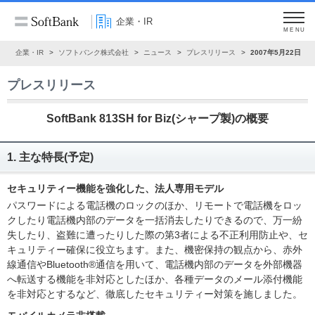
企業・IR
MENU
ム
企業・IR
ソフトバンク株式会社
ニュース
プレスリリース
2007年5月22日
プレスリリース
SoftBank 813SH for Biz(シャープ製)の概要
1. 主な特長(予定)
セキュリティー機能を強化した、法人専用モデル
パスワードによる電話機のロックのほか、リモートで電話機をロッ
クしたり電話機内部のデータを一括消去したりできるので、万一紛
失したり、盗難に遭ったりした際の第3者による不正利用防止や、セ
キュリティー確保に役立ちます。また、機密保持の観点から、赤外
線通信やBluetooth®通信を用いて、電話機内部のデータを外部機器
へ転送する機能を非対応としたほか、各種データのメール添付機能
を非対応とするなど、徹底したセキュリティー対策を施しました。