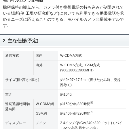
モバイルカメラ非搭載
機密保持の観点から、カメラ付き携帯電話の持ち込みが制限されて
いる場所(例:工場や研究所など)においても利用できる携帯電話を求
めるニーズに応えることのできる、モバイルカメラ非搭載モデルで
す。
2. 主な仕様(予定)
通信方式
国内
W-CDMA方式
海外
W-CDMA方式、GSM方式
(900/1800/1900MHz)
サイズ(幅×高さ×厚さ)
約49×97×17.6mm(折りたたみ時、突起
部除く)
重さ
約104g
※
連続通話時間/待
W-CDMA網
約150分/約330時間
受時間
※
GSM網
約240分/約320時間
ディスプレー
メイン
2.4インチQVGA(240×320ドット)モバイ
ルASV液晶(最大26万色)