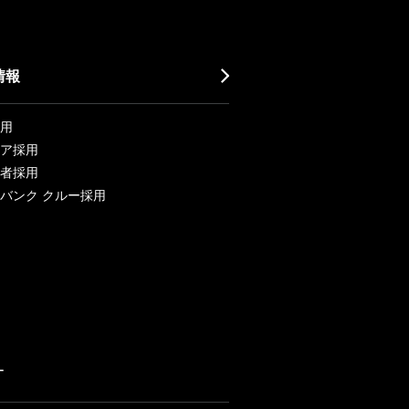
情報
用
ア採用
者採用
バンク クルー採用
ー