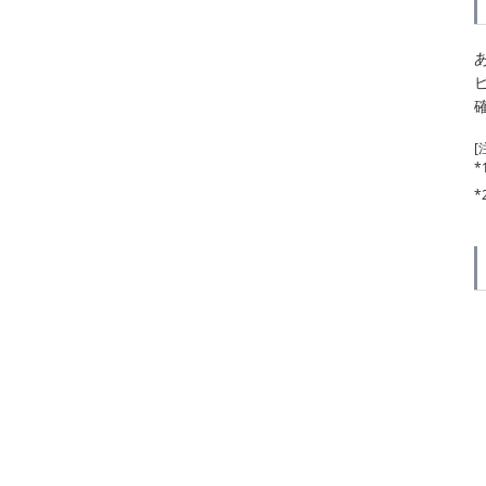
[
*
*