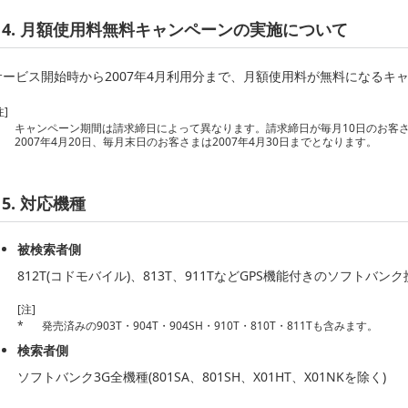
4. 月額使用料無料キャンペーンの実施について
サービス開始時から2007年4月利用分まで、月額使用料が無料になるキ
注]
キャンペーン期間は請求締日によって異なります。請求締日が毎月10日のお客さま
2007年4月20日、毎月末日のお客さまは2007年4月30日までとなります。
5. 対応機種
被検索者側
812T(コドモバイル)、813T、911TなどGPS機能付きのソフトバン
[注]
*
発売済みの903T・904T・904SH・910T・810T・811Tも含みます。
検索者側
ソフトバンク3G全機種(801SA、801SH、X01HT、X01NKを除く)