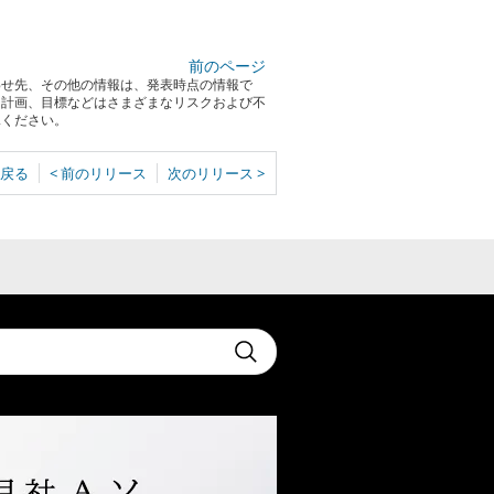
前のページ
わせ先、その他の情報は、発表時点の情報で
る計画、目標などはさまざまなリスクおよび不
承ください。
戻る
< 前のリリース
次のリリース >
t
Submit