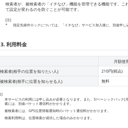
検索者が、被検索者の「イチなび」機能を管理できる機能です。こ
て設定が変わるのを防ぐことが可能です。
[注]
*
指定先操作ロックについては、「イチなび」サービス加入後に、別途申し
3. 利用料金
月額使
210円(税込)
検索者(相手の位置を知りたい人)
無料
被検索者(相手に位置を知らせる人)
注]
本サービスの利用には申し込みが必要となります。また、S!ベーシックパック(月
索には、別途パケット通信料がかかります。
被検索者には、GPS位置情報通知時のパケット通信料がかかります。
検索利用料は、位置検索が成功した場合のみかかります。