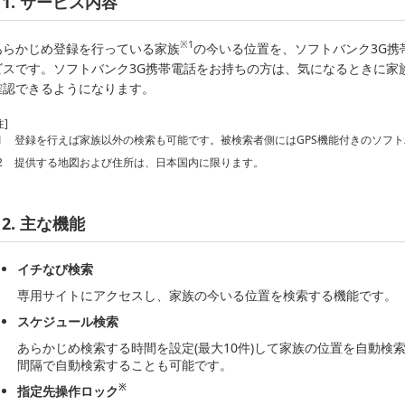
1. サービス内容
※1
あらかじめ登録を行っている家族
の今いる位置を、ソフトバンク3G携
ビスです。ソフトバンク3G携帯電話をお持ちの方は、気になるときに家
確認できるようになります。
注]
1
登録を行えば家族以外の検索も可能です。被検索者側にはGPS機能付きのソフ
2
提供する地図および住所は、日本国内に限ります。
2. 主な機能
イチなび検索
専用サイトにアクセスし、家族の今いる位置を検索する機能です。
スケジュール検索
あらかじめ検索する時間を設定(最大10件)して家族の位置を自動検
間隔で自動検索することも可能です。
※
指定先操作ロック