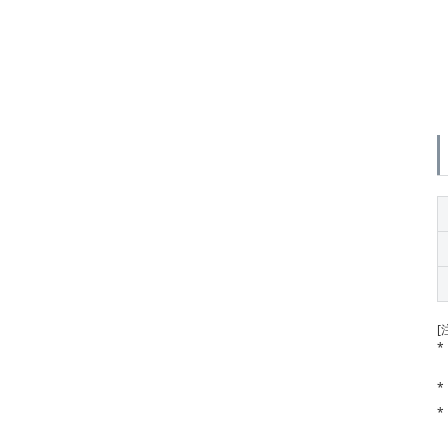
[
*
*
*