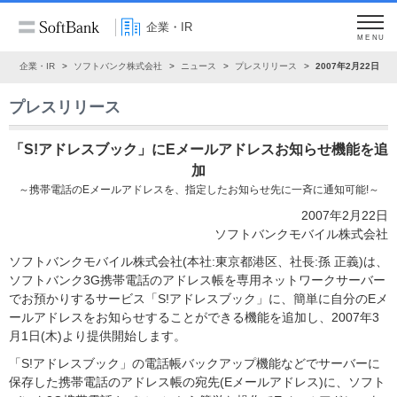
企業・IR
MENU
ム
企業・IR
ソフトバンク株式会社
ニュース
プレスリリース
2007年2月22日
プレスリリース
「S!アドレスブック」にEメールアドレスお知らせ機能を追
加
～携帯電話のEメールアドレスを、指定したお知らせ先に一斉に通知可能!～
2007年2月22日
ソフトバンクモバイル株式会社
ソフトバンクモバイル株式会社(本社:東京都港区、社長:孫 正義)は、
ソフトバンク3G携帯電話のアドレス帳を専用ネットワークサーバー
でお預かりするサービス「S!アドレスブック」に、簡単に自分のEメ
ールアドレスをお知らせすることができる機能を追加し、2007年3
月1日(木)より提供開始します。
「S!アドレスブック」の電話帳バックアップ機能などでサーバーに
保存した携帯電話のアドレス帳の宛先(Eメールアドレス)に、ソフト