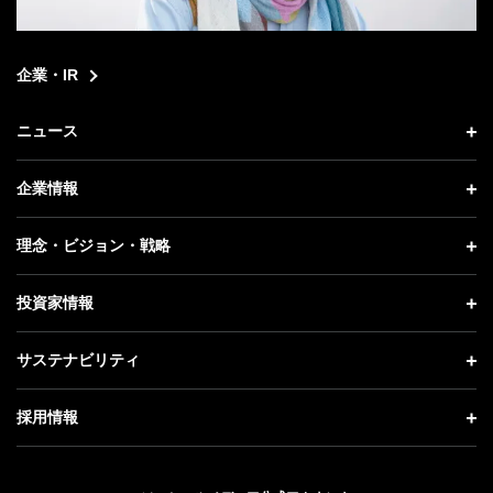
企業・IR
ニュース
ニュース トップ
企業情報
プレスリリース
企業情報 トップ
理念・ビジョン・戦略
お知らせ
社長メッセージ
理念・ビジョン・戦略 トップ
投資家情報
更新情報
会社概要
成長戦略「Activate AI for Society」
投資家情報 トップ
記者説明会
サステナビリティ
事業紹介
技術戦略
経営方針
ソフトバンクニュース
サステナビリティ トップ
ガバナンス
採用情報
人材戦略
IRライブラリー
トップメッセージ
社会貢献活動
採用情報 トップ
財務情報