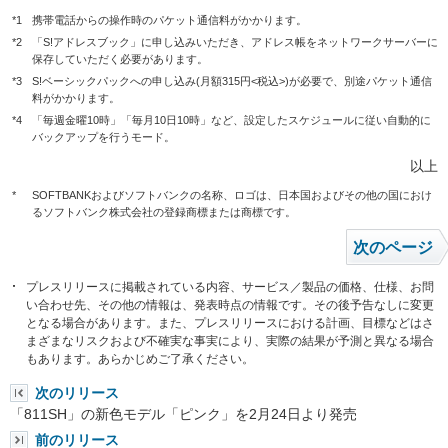
*1
携帯電話からの操作時のパケット通信料がかかります。
*2
「S!アドレスブック」に申し込みいただき、アドレス帳をネットワークサーバーに
保存していただく必要があります。
*3
S!ベーシックパックへの申し込み(月額315円<税込>)が必要で、別途パケット通信
料がかかります。
*4
「毎週金曜10時」「毎月10日10時」など、設定したスケジュールに従い自動的に
バックアップを行うモード。
以上
*
SOFTBANKおよびソフトバンクの名称、ロゴは、日本国およびその他の国におけ
るソフトバンク株式会社の登録商標または商標です。
次のページ
プレスリリースに掲載されている内容、サービス／製品の価格、仕様、お問
い合わせ先、その他の情報は、発表時点の情報です。その後予告なしに変更
となる場合があります。また、プレスリリースにおける計画、目標などはさ
まざまなリスクおよび不確実な事実により、実際の結果が予測と異なる場合
もあります。あらかじめご了承ください。
次のリリース
「811SH」の新色モデル「ピンク」を2月24日より発売
前のリリース