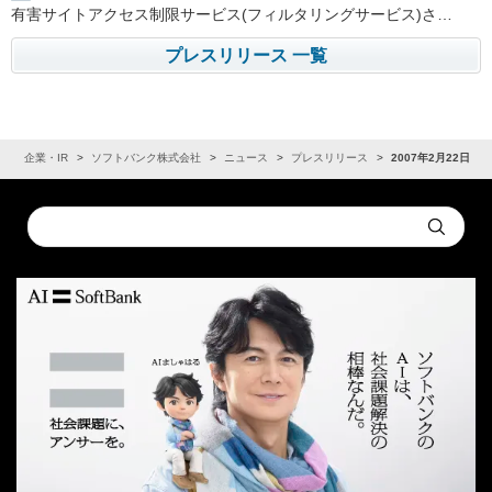
有害サイトアクセス制限サービス(フィルタリングサービス)さ…
プレスリリース 一覧
ム
企業・IR
ソフトバンク株式会社
ニュース
プレスリリース
2007年2月22日
Conduct
Submit
a
search