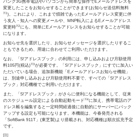
バンク3G携帯電話やパソコンから簡単な操作でEメールアドレスを
変更したことをお知らせすることができます(お知らせ送信料無料
※1
)。これにより、これまで煩雑であったEメールアドレス変更に伴
う友人・知人への変更メールや、MNP転入によるEメールアドレス
※2
変更時
にも、簡単にEメールアドレスをお知らせすることが可能
になります。
お知らせ先を選択したり、お知らせメッセージを選択したりするこ
ともできるため、用途に合わせてご利用いただけます。
なお、「S!アドレスブック」の利用には、申し込みおよび月額使用
※3
料105円(税込)
が必要です。「S!アドレスブック」にすでに加入い
ただいている場合、追加新機能「Eメールアドレスお知らせ機能」
は、別途申し込みおよび月額使用料不要で、すべての「S!アドレス
ブック」対応機種でご利用いただけます。
また、「S!アドレスブック」がさらに便利になる機能として、従来
※4
のスケジュール設定による自動起動モード
に加え、携帯電話のア
ドレス帳を編集すると一定時間経過後に自動的にサーバーにバック
アップする設定も可能になります。本機能は、今春発売される
「SoftBank 911T」(東芝製)より搭載され、対応機種は順次拡充予定
です。
[注]