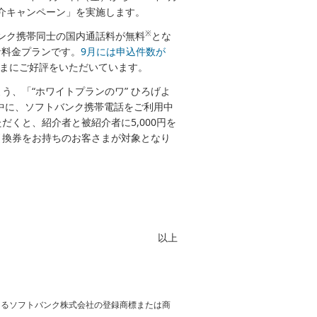
紹介キャンペーン」を実施します。
※
バンク携帯同士の国内通話料が無料
とな
な料金プランです。
9月には申込件数が
客さまにご好評をいただいています。
、「“ホワイトプランのワ” ひろげよ
中に、ソフトバンク携帯電話をご利用中
くと、紹介者と被紹介者に5,000円を
引換券をお持ちのお客さまが対象となり
以上
おけるソフトバンク株式会社の登録商標または商