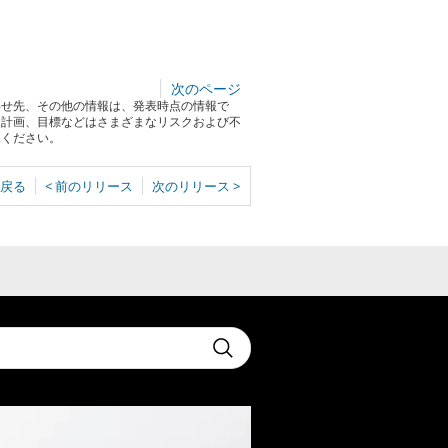
次のページ
わせ先、その他の情報は、発表時点の情報で
る計画、目標などはさまざまなリスクおよび不
承ください。
戻る
< 前のリリース
次のリリース >
t
Submit