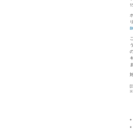
[
※
*
*