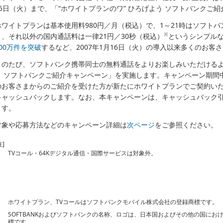
15日（火）まで、「“ホワイトプランのワ” ひろげよう ソフトバンクご
ホワイトプランは基本使用料980円／月（税込）で、1～21時はソフト
※
り、それ以外の国内通話料は一律21円／30秒（税込）
というシンプル
800万件を突破
するなど、2007年1月16日（火）の導入以来多くのお
このたび、ソフトバンク携帯同士の無料通話をよりお楽しみいただけるよう
う ソフトバンクご紹介キャンペーン」を実施します。キャンペーン期間
のお客さまからのご紹介を受けた方が新たにホワイトプランでご契約いただ
キャッシュバックします。なお、本キャンペーンは、キャッシュバック
ます。
対象や応募方法などのキャンペーン詳細は
次ページ
をご参照ください。
注]
TVコール・64Kデジタル通信・国際サービスは対象外。
ホワイトプラン、TVコールはソフトバンクモバイル株式会社の登録商標です。
SOFTBANKおよびソフトバンクの名称、ロゴは、日本国およびその他の国に
標です。