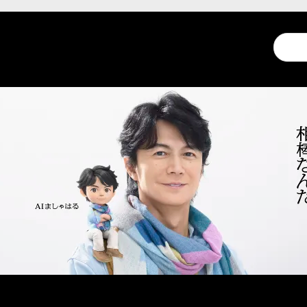
Conduc
a
search