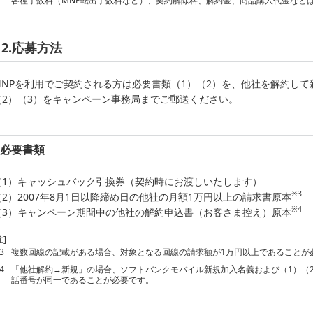
各種手数料（MNP転出手数料など）、契約解除料、解約金、商品購入代金など
2.応募方法
MNPを利用でご契約される方は必要書類（1）（2）を、他社を解約して
（2）（3）をキャンペーン事務局までご郵送ください。
必要書類
（1）キャッシュバック引換券（契約時にお渡しいたします）
※3
（2）2007年8月1日以降締め日の他社の月額1万円以上の請求書原本
※4
（3）キャンペーン期間中の他社の解約申込書（お客さま控え）原本
注]
3
複数回線の記載がある場合、対象となる回線の請求額が1万円以上であることが
4
「他社解約→新規」の場合、ソフトバンクモバイル新規加入名義および（1）（2
話番号が同一であることが必要です。