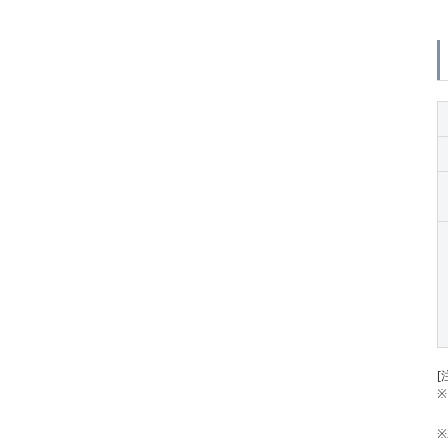
[
※
※