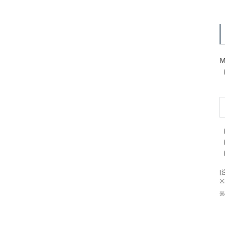
[
※
※