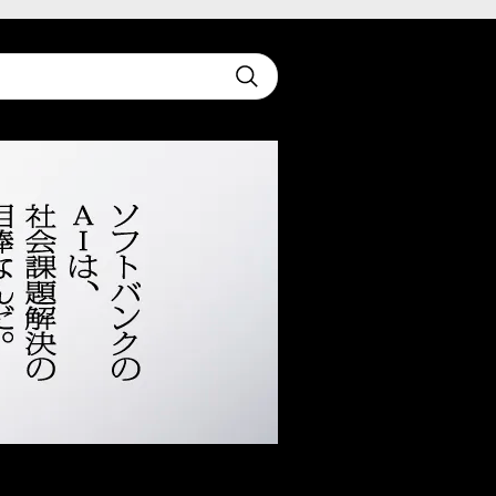
t
Submit