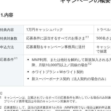
1.内容
1万円キャッシュバック
トラベル
特典内容
※1
応募条件に該当するすべてのお客さま
500名さ
特典対象数
応募書類をキャンペーン事務局に送付
キャッシ
申込方法
で抽選
※1
応募条件
MNP利用、または他社を解約して新規加入される方
※2
降、月額10,000円以上／回線の場合
ホワイトプラン＋Wホワイト契約
新スーパーボーナス契約（法人契約の場合のみ）
注]
1
キャンペーンは、記載されているすべての応募条件を満たしている場合のみ対
プリペイド携帯電話は今回のキャンペーン対象外です。
2
応募書類として、該当の請求書原本1か月分（MNP利用でない場合は解約申込