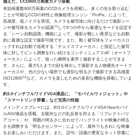
備えた、CCD800万画素カメラ搭載
有効画素数800万画素のCCDカメラを搭載し、多くの光を取り込む
ことが可能なCCDの特性と画像処理エンジン「ProPix」によって、
高感度、低ノイズを実現。カメラを被写体に向けるだけで撮影シー
※3
ンや被写体をカメラが認識
して8つの中から最適なモードを設定す
る「シーン自動認識」機能によって、撮影が難しい夜景なども自動
的に最適な設定で撮影可能です。また、動く被写体をフォーカスロ
ックすれば自動で追尾する「チェイスフォーカス」と指定した被写
体に対してピント調整を行い続けるコンティニュアスAF（オートフ
ォーカス）によって、狙った瞬間を素早く撮影することができま
す。さらに、最大5人までの顔を検出して撮影する人物優先オートフ
ォーカスや、光の少ない場所でも適切な明るさで撮影できる高感度
※4
ISO12800
など、カメラを楽しむための多彩な機能を搭載していま
す。
約3.0インチフルワイドVGA液晶に、「モバイルウィジェット」や
「スマートリンク辞書」など充実の性能
メインディスプレーには、約3.0インチフルワイドVGA Newモバイ
ルASV液晶を搭載。太陽光などの乱反射を抑える「リフレクトバリ
アコート」や、周囲の明るさに合わせてバックライトや映像の明る
さを調整する「明るさセンサー」によって、屋外でもきれいな映像
をお楽しみいただけます。また、語句・語義の豊富なネット辞書に