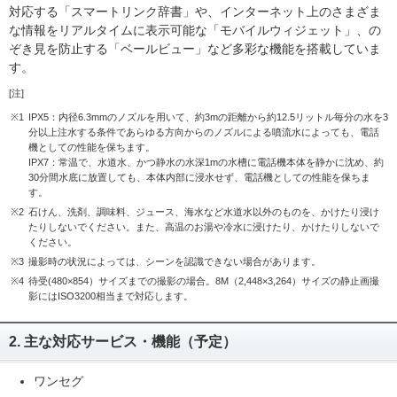
対応する「スマートリンク辞書」や、インターネット上のさまざま
な情報をリアルタイムに表示可能な「モバイルウィジェット」、の
ぞき見を防止する「ベールビュー」など多彩な機能を搭載していま
す。
[注]
※1
IPX5：内径6.3mmのノズルを用いて、約3mの距離から約12.5リットル毎分の水を3
分以上注水する条件であらゆる方向からのノズルによる噴流水によっても、電話
機としての性能を保ちます。
IPX7：常温で、水道水、かつ静水の水深1mの水槽に電話機本体を静かに沈め、約
30分間水底に放置しても、本体内部に浸水せず、電話機としての性能を保ちま
す。
※2
石けん、洗剤、調味料、ジュース、海水など水道水以外のものを、かけたり浸け
たりしないでください。また、高温のお湯や冷水に浸けたり、かけたりしないで
ください。
※3
撮影時の状況によっては、シーンを認識できない場合があります。
※4
待受(480×854）サイズまでの撮影の場合。8M（2,448×3,264）サイズの静止画撮
影にはISO3200相当まで対応します。
2. 主な対応サービス・機能（予定）
ワンセグ