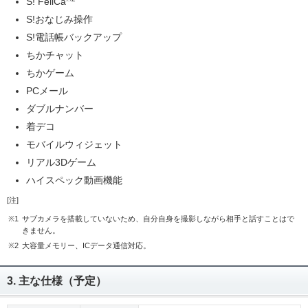
S! FeliCa
S!おなじみ操作
S!電話帳バックアップ
ちかチャット
ちかゲーム
PCメール
ダブルナンバー
着デコ
モバイルウィジェット
リアル3Dゲーム
ハイスペック動画機能
[注]
※1
サブカメラを搭載していないため、自分自身を撮影しながら相手と話すことはで
きません。
※2
大容量メモリー、ICデータ通信対応。
3. 主な仕様（予定）