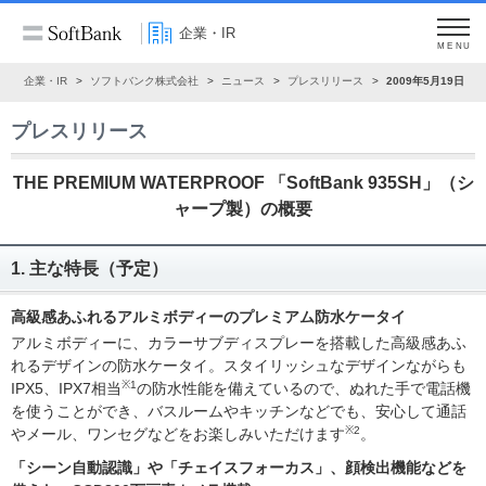
企業・IR
MENU
ム
企業・IR
ソフトバンク株式会社
ニュース
プレスリリース
2009年5月19日
プレスリリース
THE PREMIUM WATERPROOF 「SoftBank 935SH」（シ
ャープ製）の概要
1. 主な特長（予定）
高級感あふれるアルミボディーのプレミアム防水ケータイ
アルミボディーに、カラーサブディスプレーを搭載した高級感あふ
れるデザインの防水ケータイ。スタイリッシュなデザインながらも
※1
IPX5、IPX7相当
の防水性能を備えているので、ぬれた手で電話機
を使うことができ、バスルームやキッチンなどでも、安心して通話
※2
やメール、ワンセグなどをお楽しみいただけます
。
「シーン自動認識」や「チェイスフォーカス」、顔検出機能などを