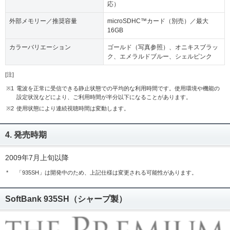
応）
外部メモリー／推奨容量
microSDHC™カード（別売）／最大
16GB
カラーバリエーション
ゴールド（写真参照）、オニキスブラッ
ク、エメラルドブルー、シェルピンク
[注]
※1
電波を正常に受信できる静止状態での平均的な利用時間です。使用環境や機能の
設定状況などにより、ご利用時間が半分以下になることがあります。
※2
使用状態により連続視聴時間は変動します。
4. 発売時期
2009年7月上旬以降
*
「935SH」は開発中のため、上記仕様は変更される可能性があります。
SoftBank 935SH（シャープ製）