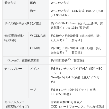
通信方式
国内
W-CDMA方式
海外
W-CDMA方式、GSM方式（900／1,800
／1,900MHz）
サイズ(幅×高さ×厚さ)／重さ
約50×108×15.4mm（折りたたみ時、突
起部除く）／約131g [暫定値]
連続通話時間／
W-CDMA網
約230分／約300時間（静止状態、折り
※1
待受時間
たたみ時）
［暫定値］
GSM網
約220分／約270時間（静止状態、折り
※1
たたみ時）
［暫定値］
※2
「ワンセグ」連続視聴時間
約4時間30分
［暫定値］
ディスプレー
メイン
約3.0インチフルワイドVGA（854×480
ドット）
NewモバイルASV液晶（最大1,677万
色）
サブ
約1.0インチ（96×39ドット）有機
EL（65,536色）
モバイルカメラ
有効画素数800万画素／
（画素数／タイプ）
CCD（オートフォーカス、手ぶれ補正対