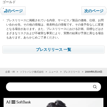
ゴールド
*
前のページ
次のページ
プレスリリースに掲載されている内容、サービス／製品の価格、仕様、お問
い合わせ先、その他の情報は、発表時点の情報です。その後予告なしに変更
となる場合があります。また、プレスリリースにおける計画、目標などはさ
まざまなリスクおよび不確実な事実により、実際の結果が予測と異なる場合
もあります。あらかじめご了承ください。
プレスリリース 一覧
ム
企業・IR
ソフトバンク株式会社
ニュース
プレスリリース
2009年5月19日
Conduct
Submit
a
search