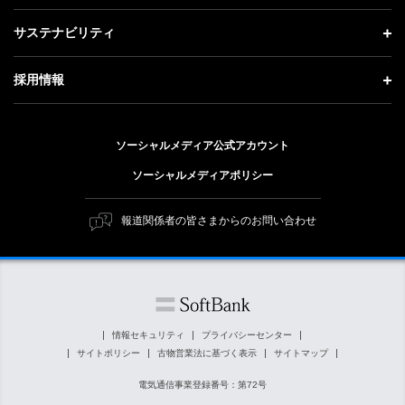
会社概要
成長戦略「Activate AI for Society」
投資家情報 トップ
記者説明会
サステナビリティ
事業紹介
技術戦略
経営方針
ソフトバンクニュース
サステナビリティ トップ
ガバナンス
採用情報
人材戦略
IRライブラリー
トップメッセージ
社会貢献活動
採用情報 トップ
財務情報
ESG方針・体制
ソーシャルメディア公式アカウント
公開情報
新卒採用
個人投資家の皆さまへ
ソーシャルメディアポリシー
価値創造プロセス
キャリア採用
株式と社債について
マテリアリティ（重要課題）
報道関係者の皆さまからのお問い合わせ
障がい者採用
コーポレート・ガバナンス
ESGの主な取り組み
ソフトバンク クルー採用
IRニュース
ESG関連資料
外部評価・イニシアチブ
情報セキュリティ
プライバシーセンター
サイトポリシー
古物営業法に基づく表示
サイトマップ
社会貢献活動
電気通信事業登録番号：第72号