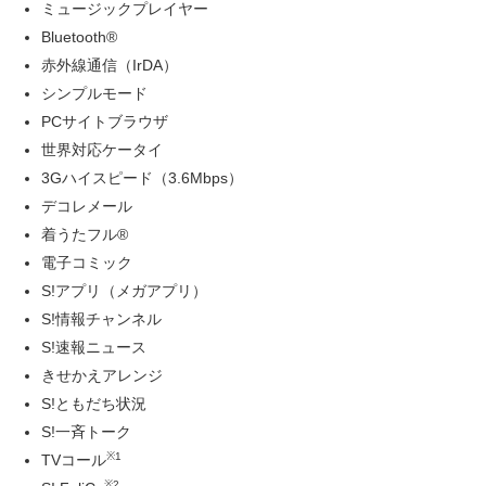
ミュージックプレイヤー
Bluetooth®
赤外線通信（IrDA）
シンプルモード
PCサイトブラウザ
世界対応ケータイ
3Gハイスピード（3.6Mbps）
デコレメール
着うたフル®
電子コミック
S!アプリ（メガアプリ）
S!情報チャンネル
S!速報ニュース
きせかえアレンジ
S!ともだち状況
S!一斉トーク
※1
TVコール
※2