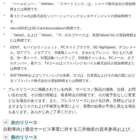
*
「ベールビュー」「VeilView」「スマートリンク」は、シャープ株式会社の登録商
標または商標です。
*
着うたフル®は株式会社ソニー･ミュージックエンタテインメントの登録商標で
す。
*
microSDHCはSD Card Associationの商標です。
*
「Yahoo!」および「Yahoo!」「Y!」のロゴマークは、米国Yahoo! Inc.の登録商標ま
たは商標です。
*
GENT、モバイルウィジェット、PCサイトブラウザ、3G HighSpeed、デコレメー
ル、S!アプリ、メガアプリ、S!速報ニュース、きせかえアレンジ、S!ともだち状
況、S!一斉トーク、S!電話帳バックアップ、S!情報チャンネル、PCメール、ダブ
ルナンバー、着デコ、TVコールはソフトバンクモバイル株式会社の登録商標また
は商標です。
*
SOFTBANKおよびソフトバンクの名称、ロゴは、日本国およびその他の国におけ
るソフトバンク株式会社の登録商標または商標です。
*
プレスリリースに掲載されている内容、サービス／製品の価格、仕様、お問
い合わせ先、その他の情報は、発表時点の情報です。その後予告なしに変更
となる場合があります。また、プレスリリースにおける計画、目標などはさ
まざまなリスクおよび不確実な事実により、実際の結果が予測と異なる場合
もあります。あらかじめご了承ください。
次のリリース
自動車向け通信サービス事業に対する三井物産の資本参画および…
前のリリース