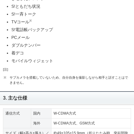
S!ともだち状況
S!一斉トーク
※
TVコール
S!電話帳バックアップ
PCメール
ダブルナンバー
着デコ
モバイルウィジェット
[注]
※
サブカメラを搭載していないため、自分自身を撮影しながら相手と話すことはで
きません。
3. 主な仕様
通信方式
国内
W-CDMA方式
海外
W-CDMA方式、GSM方式
サイズ（幅×高さ×厚さ）／
約49×105×15.9mm（折りたたみ時、突起部除