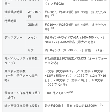
重さ
く）／約102g
連続通話時間
W-CDMA
約230分／約310時間（静止状態、折りたたみ
※1
／
網
時）
待受時間
GSM網
約210分／約280時間（静止状態、折りたたみ
※1
時）
ディスプレー
メイン
約3.0インチワイドQVGA（240×400ドット）
NewモバイルASV液晶（最大26万色）
サブ
約0.8インチ（96×39ドット）有機EL（1色）
モバイルカメラ（画素数／
有効画素数320万画素／CMOS（オートフォー
タイプ）
カス対応）
最大表示文字数
80文字（8文字×10行）／130文字（10文字
（全角・受信メール表示
×13行：標準サイズ）／192文字（12文字×16
時）
行）／270文字（15文字×18行）／480文字
（20文字×24行）
※2
最大メール保存件数（受信
3,000件／1,000件
／送信）
※2
静止画像保存容量（枚数）
最大約100MB・共有（最大約12,800枚）