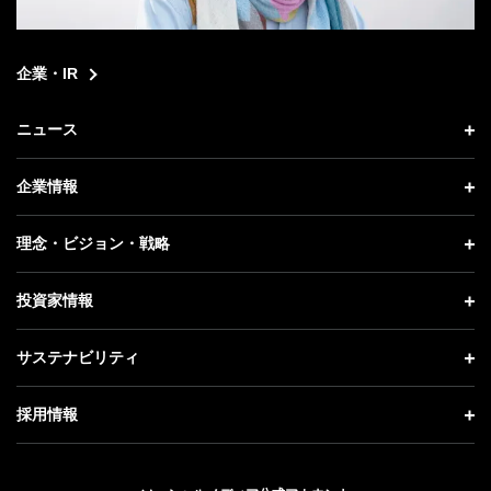
企業・IR
ニュース
ニュース トップ
企業情報
プレスリリース
企業情報 トップ
理念・ビジョン・戦略
お知らせ
社長メッセージ
理念・ビジョン・戦略 トップ
投資家情報
更新情報
会社概要
成長戦略「Activate AI for Society」
投資家情報 トップ
記者説明会
サステナビリティ
事業紹介
技術戦略
経営方針
ソフトバンクニュース
サステナビリティ トップ
ガバナンス
採用情報
人材戦略
IRライブラリー
トップメッセージ
社会貢献活動
採用情報 トップ
財務情報