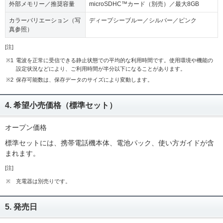
外部メモリー／推奨容量
microSDHC™カード（別売）／最大8GB
カラーバリエーション（写
ディープシーブルー／シルバー／ピンク
真参照）
[注]
※1
電波を正常に受信できる静止状態での平均的な利用時間です。使用環境や機能の
設定状況などにより、ご利用時間が半分以下になることがあります。
※2
保存可能数は、保存データのサイズにより変動します。
4. 希望小売価格（標準セット）
オープン価格
標準セットには、携帯電話機本体、電池パック、使い方ガイドが含
まれます。
[注]
※
充電器は別売りです。
5. 発売日