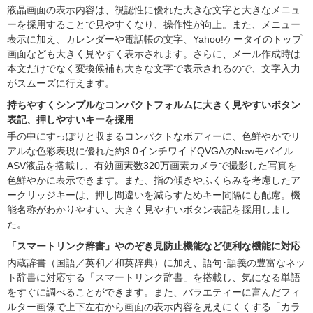
液晶画面の表示内容は、視認性に優れた大きな文字と大きなメニュ
ーを採用することで見やすくなり、操作性が向上。また、メニュー
表示に加え、カレンダーや電話帳の文字、Yahoo!ケータイのトップ
画面なども大きく見やすく表示されます。さらに、メール作成時は
本文だけでなく変換候補も大きな文字で表示されるので、文字入力
がスムーズに行えます。
持ちやすくシンプルなコンパクトフォルムに大きく見やすいボタン
表記、押しやすいキーを採用
手の中にすっぽりと収まるコンパクトなボディーに、色鮮やかでリ
アルな色彩表現に優れた約3.0インチワイドQVGAのNewモバイル
ASV液晶を搭載し、有効画素数320万画素カメラで撮影した写真を
色鮮やかに表示できます。また、指の傾きやふくらみを考慮したア
ークリッジキーは、押し間違いを減らすためキー間隔にも配慮。機
能名称がわかりやすい、大きく見やすいボタン表記を採用しまし
た。
「スマートリンク辞書」やのぞき見防止機能など便利な機能に対応
内蔵辞書（国語／英和／和英辞典）に加え、語句･語義の豊富なネッ
ト辞書に対応する「スマートリンク辞書」を搭載し、気になる単語
をすぐに調べることができます。また、バラエティーに富んだフィ
ルター画像で上下左右から画面の表示内容を見えにくくする「カラ