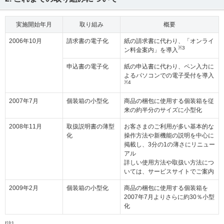
実施開始年月
取り組み
概要
2006年10月
請求書の電子化
紙の請求書に代わり、「オンライ
※3
ン料金案内」を導入
申込書の電子化
紙の申込書に代わり、ペン入力に
よるパソコンでの電子受付を導入
※4
2007年7月
個装箱の小型化
商品の梱包に使用する個装箱を従
来の約半分のサイズに小型化
2008年11月
取扱説明書の薄型
お客さまのご利用が多い基本的な
化
操作方法や新機能の説明を中心に
掲載し、3分の1の薄さにリニュー
アル
詳しい使用方法や取扱い方法につ
いては、サービスサイトでご案内
2009年2月
個装箱の小型化
商品の梱包に使用する個装箱を
2007年7月よりさらに約30％小型
化
[注]