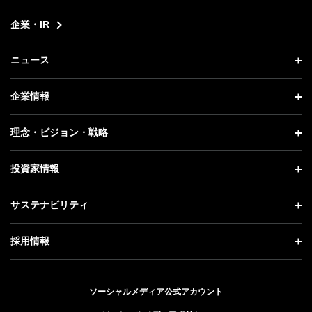
企業・IR
ニュース
ニュース トップ
企業情報
プレスリリース
企業情報 トップ
理念・ビジョン・戦略
お知らせ
社長メッセージ
理念・ビジョン・戦略 トップ
投資家情報
更新情報
会社概要
成長戦略「Activate AI for Society」
投資家情報 トップ
記者説明会
サステナビリティ
事業紹介
技術戦略
経営方針
ソフトバンクニュース
サステナビリティ トップ
ガバナンス
採用情報
人材戦略
IRライブラリー
トップメッセージ
社会貢献活動
採用情報 トップ
財務情報
ESG方針・体制
ソーシャルメディア公式アカウント
公開情報
新卒採用