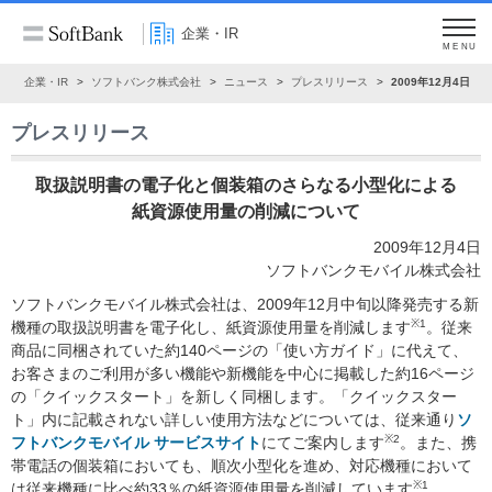
企業・IR
MENU
ム
企業・IR
ソフトバンク株式会社
ニュース
プレスリリース
2009年12月4日
プレスリリース
取扱説明書の電子化と個装箱のさらなる小型化による
紙資源使用量の削減について
2009年12月4日
ソフトバンクモバイル株式会社
ソフトバンクモバイル株式会社は、2009年12月中旬以降発売する新
※1
機種の取扱説明書を電子化し、紙資源使用量を削減します
。従来
商品に同梱されていた約140ページの「使い方ガイド」に代えて、
お客さまのご利用が多い機能や新機能を中心に掲載した約16ページ
の「クイックスタート」を新しく同梱します。「クイックスター
ト」内に記載されない詳しい使用方法などについては、従来通り
ソ
※2
フトバンクモバイル サービスサイト
にてご案内します
。また、携
帯電話の個装箱においても、順次小型化を進め、対応機種において
※1
は従来機種に比べ約33％の紙資源使用量を削減しています
。