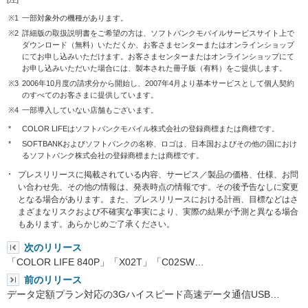
※1
一部対象外の機種があります。
※2
詳細版の取扱説明書をご希望の方は、ソフトバンクモバイルサービスサイト上で
ダウンロード（無料）いただくか、お客さまセンターまたはオンラインショップ
にてお申し込みいただけます。お客さまセンターまたはオンラインショップにて
お申し込みいただいた場合には、製本された冊子版（有料）をご提供します。
※3
2006年10月度の請求分から開始し、2007年4月より基本サービスとして個人契約
のすべてのお客さまに提供しています。
※4
一部導入していない店舗もございます。
*
COLOR LIFEはソフトバンクモバイル株式会社の登録商標または商標です。
*
SOFTBANKおよびソフトバンクの名称、ロゴは、日本国およびその他の国におけ
るソフトバンク株式会社の登録商標または商標です。
プレスリリースに掲載されている内容、サービス／製品の価格、仕様、お問
い合わせ先、その他の情報は、発表時点の情報です。その後予告なしに変更
となる場合があります。また、プレスリリースにおける計画、目標などはさ
まざまなリスクおよび不確実な事実により、実際の結果が予測と異なる場合
もあります。あらかじめご了承ください。
次のリリース
「COLOR LIFE 840P」「X02T」「C02SW…
前のリリース
データ定額プラン対応の3Gハイスピード高速データ通信USB…