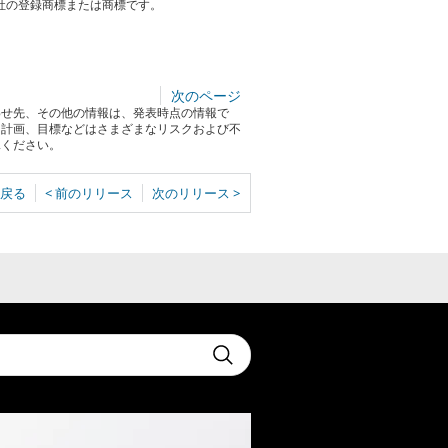
社の登録商標または商標です。
次のページ
わせ先、その他の情報は、発表時点の情報で
る計画、目標などはさまざまなリスクおよび不
承ください。
戻る
< 前のリリース
次のリリース >
t
Submit