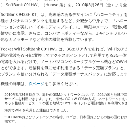
） SoftBank C01HW」（Huawei製）を、2010年3月26日（金）
「SoftBank 942SH KT」は、高級感のあるデザインに「ハローキテ
各種オリジナルコンテンツを用意するなど、外観から中身まで、「ハロ
デーションが美しい「イルミディスプレイ」に、時刻やメール・電話の
を鮮やかに表示。さらに、コンパクトボディーながら、3.4インチフルワイド
多彩なカメラモードなど充実の機能を搭載しています。
Pocket WiFi SoftBank C01HW」は、3Gエリア内であれば、Wi
話用の電波をWi-Fiに変換してアクセスポイントとして利用できる3G一体
の電源を入れるだけで、ノートパソコンやポータブルゲーム機などのWi-
ことができます。通信料を気にせず利用できる「データ定額プラン」と
量プラン」を使い分けられる「データ定額ボーナスパック」に対応しま
各機種の詳細は、
次ページ
をご参照ください。
2010年3月24日時点で、海外のGSMネットワークにおいて、205の国と地域
サービスを利用できます。また、海外の3G（W-CDMA方式）ネットワークにお
ネット接続サービス、50の国と地域でTVコール（テレビ電話機能）を利用でき
海外でWi-Fiを利用した通信はできません。
SOFTBANKおよびソフトバンクの名称、ロゴは、日本国およびその他の国に
標です。