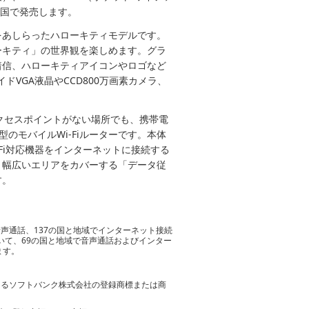
より全国で発売します。
ィ」をあしらったハローキティモデルです。
ーキティ」の世界観を楽しめます。グラ
着信、ハローキティアイコンやロゴなど
VGA液晶やCCD800万画素カメラ、
-Fiのアクセスポイントがない場所でも、携帯電
型のモバイルWi-Fiルーターです。本体
Fi対応機器をインターネットに接続する
、幅広いエリアをカバーする「データ従
す。
で音声通話、137の国と地域でインターネット接続
いて、69の国と地域で音声通話およびインター
ます。
おけるソフトバンク株式会社の登録商標または商