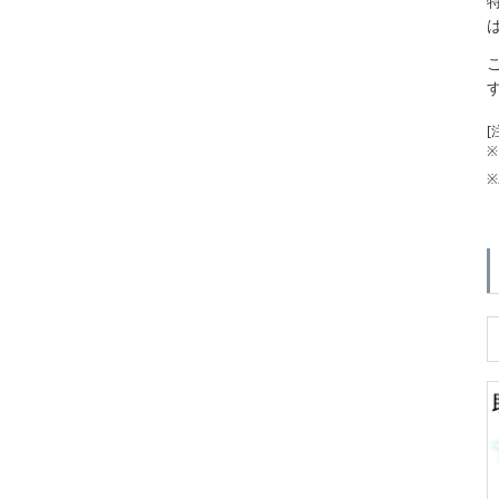
[
※
※