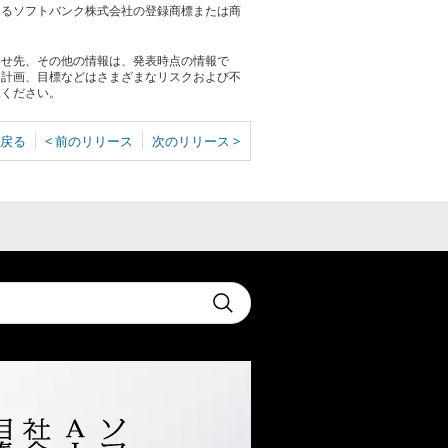
おけるソフトバンク株式会社の登録商標または商
わせ先、その他の情報は、発表時点の情報で
る計画、目標などはさまざまなリスクおよび不
承ください。
戻る
< 前のリリース
次のリリース >
t
Submit