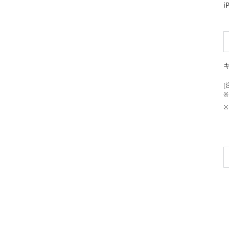
[
※
※