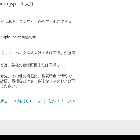
index.jsp）を入力
Pページにある「ワクワク」からアクセスできま
pple Inc.の商標です。
おけるソフトバンク株式会社の登録商標または商
などは、各社の登録商標または商標です。
わせ先、その他の情報は、発表時点の情報で
る計画、目標などはさまざまなリスクおよび不
承ください。
戻る
< 前のリリース
次のリリース >