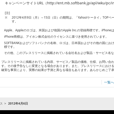
キャンペーンサイトURL（http://ent.mb.softbank.jp/apl/wku/pc/
[注]
※
2012年4月9日（月）～15日（日）の期間は、「Yahoo!ケータイ」TO
す。
Apple、Appleのロゴは、米国および他国のApple Inc.の登録商標です。iPhoneはA
iPhone商標は、アイホン株式会社のライセンスに基づき使用されています。
SOFTBANKおよびソフトバンクの名称、ロゴは、日本国およびその他の国に
標です。
その他、このプレスリリースに掲載されている会社名および製品・サービス名
プレスリリースに掲載されている内容、サービス／製品の価格、仕様、お問い合
す。その後予告なしに変更となる場合があります。また、プレスリリースにおけ
確実な事実により、実際の結果が予測と異なる場合もあります。あらかじめご了
一覧へ
ス
2012年4月6日