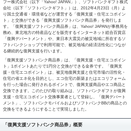
フー株式会社（以下「Yahoo! JAPAN」）、ソフトバンクギフト株式
会社（以下「ソフトバンクギフト」）は、2012年4月23日（月）よ
り国土交通省・環境省などが運営する「復興支援・住宅エコポイン
ト」と交換ができる「復興支援ソフトバンク商品券」を発行しま
す。「復興支援ソフトバンク商品券」は、Yahoo! JAPANが事務局を
務め、東北地方の特産品などを販売するインターネット総合百貨店
「復興デパートメント」や、東日本大震災の被災地域に所在するソ
フトバンクショップで利用可能で、被災地域の経済活性化につなが
る継続的な復興支援を行います。
「復興支援ソフトバンク商品券」は、「復興支援・住宅エコポイン
ト」1ポイントあたりで1円分と交換ができる金券です。「復興支
援・住宅エコポイント」は、被災地復興支援と住宅市場の活性化・
住宅の省エネ化を目的とし、エコ住宅の新築またはエコリフォーム
を行った場合に発行されるポイントで、復興支援商品やエコ商品と
交換できます。このたびの取り組みは、ソフトバンクギフトが復興
支援・住宅エコポイント交換事業者として登録し、「復興デパート
メント」、ソフトバンクモバイルおよびソフトバンクBBの商品との
交換をできるようにすることで実現しました。
「復興支援ソフトバンク商品券」概要