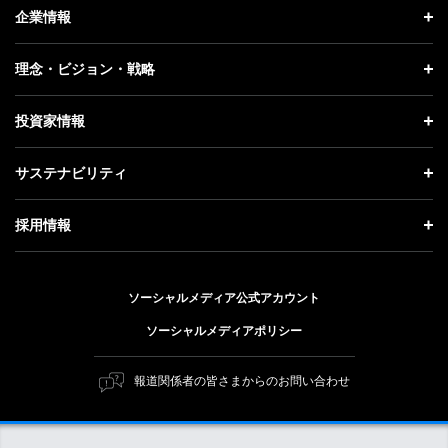
ニュース トップ
企業情報
プレスリリース
企業情報 トップ
理念・ビジョン・戦略
お知らせ
社長メッセージ
理念・ビジョン・戦略 トップ
投資家情報
更新情報
会社概要
成長戦略「Activate AI for Society」
投資家情報 トップ
記者説明会
サステナビリティ
事業紹介
技術戦略
経営方針
ソフトバンクニュース
サステナビリティ トップ
ガバナンス
採用情報
人材戦略
IRライブラリー
トップメッセージ
社会貢献活動
採用情報 トップ
財務情報
ESG方針・体制
ソーシャルメディア公式アカウント
公開情報
新卒採用
個人投資家の皆さまへ
ソーシャルメディアポリシー
価値創造プロセス
キャリア採用
株式と社債について
マテリアリティ（重要課題）
報道関係者の皆さまからのお問い合わせ
障がい者採用
コーポレート・ガバナンス
ESGの主な取り組み
ソフトバンク クルー採用