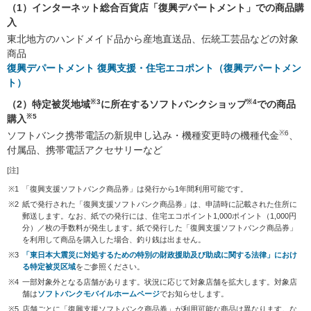
（1）インターネット総合百貨店「復興デパートメント」での商品購
入
東北地方のハンドメイド品から産地直送品、伝統工芸品などの対象
商品
復興デパートメント 復興支援・住宅エコポント（復興デパートメン
ト）
※3
※4
（2）特定被災地域
に所在するソフトバンクショップ
での商品
※5
購入
※6
ソフトバンク携帯電話の新規申し込み・機種変更時の機種代金
、
付属品、携帯電話アクセサリーなど
[注]
※1
「復興支援ソフトバンク商品券」は発行から1年間利用可能です。
※2
紙で発行された「復興支援ソフトバンク商品券」は、申請時に記載された住所に
郵送します。なお、紙での発行には、住宅エコポイント1,000ポイント（1,000円
分）／枚の手数料が発生します。紙で発行した「復興支援ソフトバンク商品券」
を利用して商品を購入した場合、釣り銭は出ません。
※3
「東日本大震災に対処するための特別の財政援助及び助成に関する法律」におけ
る特定被災区域
をご参照ください。
※4
一部対象外となる店舗があります。状況に応じて対象店舗を拡大します。対象店
舗は
ソフトバンクモバイルホームページ
でお知らせします。
※5
店舗ごとに「復興支援ソフトバンク商品券」が利用可能な商品は異なります。な