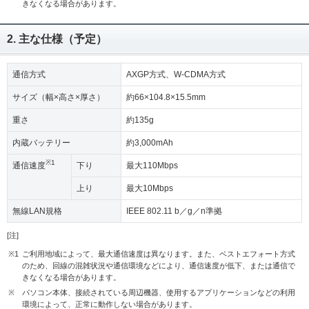
きなくなる場合があります。
2. 主な仕様（予定）
通信方式
AXGP方式、W-CDMA方式
サイズ（幅×高さ×厚さ）
約66×104.8×15.5mm
重さ
約135g
内蔵バッテリー
約3,000mAh
※1
通信速度
下り
最大110Mbps
上り
最大10Mbps
無線LAN規格
IEEE 802.11 b／g／n準拠
[注]
※1
ご利用地域によって、最大通信速度は異なります。また、ベストエフォート方式
のため、回線の混雑状況や通信環境などにより、通信速度が低下、または通信で
きなくなる場合があります。
※
パソコン本体、接続されている周辺機器、使用するアプリケーションなどの利用
環境によって、正常に動作しない場合があります。