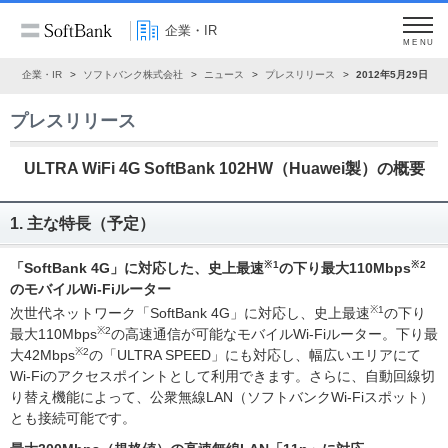
企業・IR
MENU
ム
企業・IR
ソフトバンク株式会社
ニュース
プレスリリース
2012年5月29日
プレスリリース
ULTRA WiFi 4G SoftBank 102HW（Huawei製）の概要
1. 主な特長（予定）
※1
※2
「SoftBank 4G」に対応した、史上最速
の下り最大110Mbps
のモバイルWi-Fiルーター
※1
次世代ネットワーク「SoftBank 4G」に対応し、史上最速
の下り
※2
最大110Mbps
の高速通信が可能なモバイルWi-Fiルーター。下り最
※2
大42Mbps
の「ULTRA SPEED」にも対応し、幅広いエリアにて
Wi-Fiのアクセスポイントとして利用できます。さらに、自動回線切
り替え機能によって、公衆無線LAN（ソフトバンクWi-Fiスポット）
とも接続可能です。