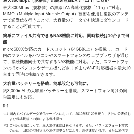
最大300Mbps（規格値）の高速無線LAN「11n」に対応
最大300Mbps（規格値）の無線LAN高速化規格「11n」に対応。
MIMO（Multiple Input Multiple Output）技術を使用し複数のアンテ
ナで送受信を行うことで、大容量のデータでも快適にダウンロード
することが可能です。
簡単にファイル共有できるNAS機能に対応。同時接続は10台まで可
能
microSDXC対応のカードスロット（64GB以上）を搭載し、カード
内のファイルをパソコンやスマートフォンのウェブブラウザを通じ
て、接続機器同士で共有するNAS機能に対応。また、スマートフォ
ンのほかパソコンやゲーム機などさまざまなWi-Fi対応機器を最大10
台まで同時に接続できます。
大容量バッテリーを搭載。簡単設定も可能に。
約3,000mAhの大容量バッテリーを搭載。スマートフォン向けの簡
単設定にも対応。
[注]
※1
国内モバイルデータ通信サービスにおいて、2012年5月29日現在、各社の公表値お
よび標準規格上の値による当社調べ。
※2
ご利用地域によって、最大通信速度は異なります。また、ベストエフォート方式
のため、回線の混雑状況や通信環境などにより、通信速度が低下、または通信で