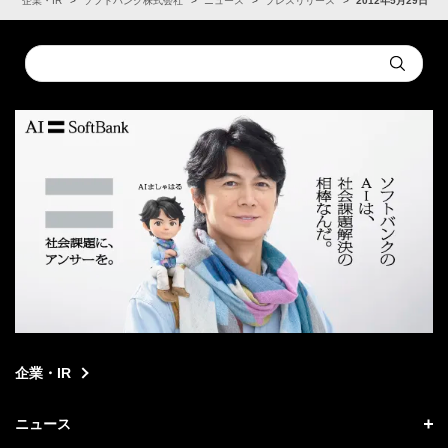
ム
企業・IR
ソフトバンク株式会社
ニュース
プレスリリース
2012年5月29日
Conduct
Submit
a
search
企業・IR
ニュース