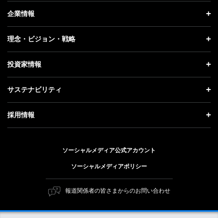
ニュース トップ
企業情報
プレスリリース
企業情報 トップ
理念・ビジョン・戦略
お知らせ
社長メッセージ
理念・ビジョン・戦略 トップ
投資家情報
更新情報
会社概要
成長戦略「Activate AI for Society」
投資家情報 トップ
記者説明会
サステナビリティ
事業紹介
技術戦略
経営方針
ソフトバンクニュース
サステナビリティ トップ
ガバナンス
採用情報
人材戦略
IRライブラリー
トップメッセージ
社会貢献活動
採用情報 トップ
財務情報
ESG方針・体制
ソーシャルメディア公式アカウント
公開情報
新卒採用
個人投資家の皆さまへ
ソーシャルメディアポリシー
価値創造プロセス
キャリア採用
株式と社債について
マテリアリティ（重要課題）
報道関係者の皆さまからのお問い合わせ
障がい者採用
コーポレート・ガバナンス
ESGの主な取り組み
ソフトバンク クルー採用