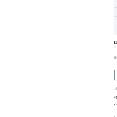
[
※
※