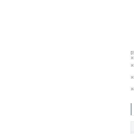
[
※
※
※
※