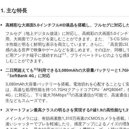
1. 主な特長
高精彩な大画面5.0インチフルHD液晶を搭載し、フルセグに対応し
フルセグ（地上デジタル放送）に対応し、高精彩の大画面5.0インチフルH
用。大画面でフルセグを楽しむことができます。また、「S-CG Sil
ネ性能と明るく鮮明な表示を両立しています。さらに、「高音質LS
感のある音声で映像やゲームなどを楽しめます。そのほか、同梱し
※1
ビ用アンテナ端子に接続すれば
、プライベートテレビのような感
しむことができます。
※2
二日間超えても
利用できる3,080mAhの大容量バッテリーと1.7
「SoftBank 4G」に対応
3,080mAh大容量バッテリーを搭載。電池切れを心配することなく
は、高速な処理性能を持つ1.7GHzクアッドコアCPU「APQ8064T」
※3
4G」に対応し、下り最大76Mbps
の高速通信が可能で、高速通信
生などもスムーズです。
スマートフォン最高クラスの明るさを実現するF値1.9の高性能な1,
メインカメラには、有効画素数1,310万画素のCMOSカメラを搭載。
速いシャッターでブレを軽減したり、感度アップによるノイズの増