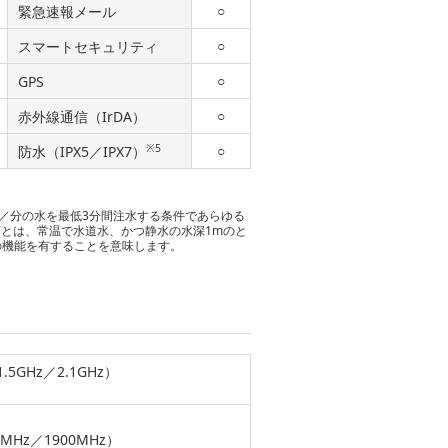
○
緊急速報メール
○
スマートセキュリティ
○
GPS
○
赤外線通信（IrDA）
※5
○
防水（IPX5／IPX7）
トル／分の水を最低3分間注水する条件であらゆる
7とは、常温で水道水、かつ静水の水深1mのと
の機能を有することを意味します。
.5GHz／2.1GHz）
MHz／1900MHz）