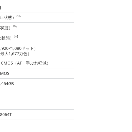
g
※6
静止状態）
※6
止状態）
※6
止状態）
920×1,080ドット）
（最大1,677万色）
／CMOS（AF・手ぶれ軽減）
MOS
／64GB
064T