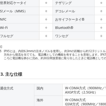
○
○
世界対応ケータイ
テザリング
○
○
S!メール（MMS）
デコレメール
○
○
NFC
おサイフケータイ®
○
○
Wi-Fi
Bluetooth®
○
○
フルセグ
ワンセグ
注]
5
IPX5とは、内径6.3mmの注水ノズルを使用し、約3mの距離から約12.5リッ
方向から噴流を当てても、電話機としての機能を有することを意味します。IPX
ころに電話機を静かに沈め、約30分間放置後に取り出したときに電話機として
3. 主な仕様
W-CDMA方式（900MHz／1
通信方式
国内
AXGP方式（2.5GHz）
W-CDMA方式
海外
GSM方式（900MHz／1800