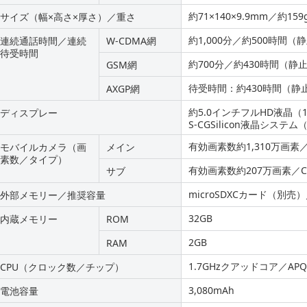
約71×140×9.9mm／約159
サイズ（幅×高さ×厚さ）／重さ
約1,000分／約500時間（
連続通話時間／連続
W-CDMA網
待受時間
約700分／約430時間（静
GSM網
待受時間：約430時間（静
AXGP網
約5.0インチフルHD液晶（1,
ディスプレー
S-CGSilicon液晶システム
有効画素数約1,310万画素
モバイルカメラ（画
メイン
素数／タイプ）
有効画素数約207万画素／C
サブ
microSDXCカード（別売）
外部メモリー／推奨容量
32GB
内蔵メモリー
ROM
2GB
RAM
1.7GHzクアッドコア／APQ8
CPU（クロック数／チップ）
3,080mAh
電池容量