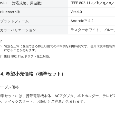
IEEE 802.11 a／b／g／n／
Wi-Fi（対応規格、周波数）
Ver.4.0
Bluetooth®
Android™ 4.2
プラットフォーム
ラスターホワイト、ブルー
カラーバリエーション
注]
6
電波を正常に受信できる静止状態での平均的な利用時間です。使用環境や機能
になることがあります。
7
IEEE 802.11acドラフト版に対応。
4. 希望小売価格（標準セット）
オープン価格
標準セットには、携帯電話機本体、ACアダプタ、卓上ホルダー、テレビアン
ル、クイックスタート、お願いとご注意が含まれます。