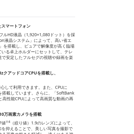
たスマートフォン
D液晶（1,920×1,080ドット）を採
icon液晶システム」によって、高い省エ
I」を搭載し、ピュアで解像度が高く臨場
ている卓上ホルダーにセットして、テレ
覚で安定したフルセグの視聴や録画を楽
GHzクアッドコアCPUを搭載し、
安心して利用できます。また、CPUに
を搭載しています。さらに、「SoftBank
と高性能CPUによって高画質な動画の再
310万画素カメラを搭載
※4
F値
（絞り値）1.9のレンズによって、
加を抑えることで、美しい写真を撮影で