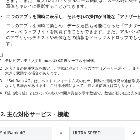
きます。また、最大16倍のデジタルズーム機能は、ズーム時に発生
写体もキレイに撮影することができます。
二つのアプリを同時に表示し、それぞれの操作が可能な「アナザー
二つのアプリを同時に楽しめ、データ連携も可能になった「アナザ
メールやウェブサイトを閲覧することができます。また、アルバムの写
のアプリからテキストや画像などの情報をドラッグ＆ドロップでも
す。
注]
1
テレビアンテナ入力用microUSB変換ケーブルを同梱。
2
お客さまの使用状況を想定し、実際に測定したものです（メーカー調べ）。ま
大きく変動する場合があります。
3
「SoftBank 4G」は、ベストエフォート方式のため、回線の混雑状況や通信
なくなる場合があります。ご利用地域によって、最大通信速度は異なります。
4
F値（絞り値）とはレンズの絞りの開き具合を示す数値で、数値が低いほど光を
2. 主な対応サービス・機能
○
○
SoftBank 4G
ULTRA SPEED