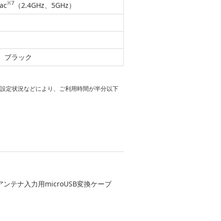
※7
ac
（2.4GHz、5GHz）
、ブラック
の設定状況などにより、ご利用時間が半分以下
テナ入力用microUSB変換ケーブ