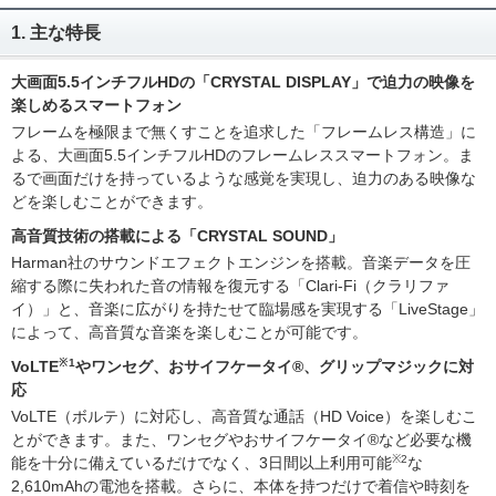
1. 主な特長
大画面5.5インチフルHDの「CRYSTAL DISPLAY」で迫力の映像を
楽しめるスマートフォン
フレームを極限まで無くすことを追求した「フレームレス構造」に
よる、大画面5.5インチフルHDのフレームレススマートフォン。ま
るで画面だけを持っているような感覚を実現し、迫力のある映像な
どを楽しむことができます。
高音質技術の搭載による「CRYSTAL SOUND」
Harman社のサウンドエフェクトエンジンを搭載。音楽データを圧
縮する際に失われた音の情報を復元する「Clari-Fi（クラリファ
イ）」と、音楽に広がりを持たせて臨場感を実現する「LiveStage」
によって、高音質な音楽を楽しむことが可能です。
※1
VoLTE
やワンセグ、おサイフケータイ®、グリップマジックに対
応
VoLTE（ボルテ）に対応し、高音質な通話（HD Voice）を楽しむこ
とができます。また、ワンセグやおサイフケータイ®など必要な機
※2
能を十分に備えているだけでなく、3日間以上利用可能
な
2,610mAhの電池を搭載。さらに、本体を持つだけで着信や時刻を