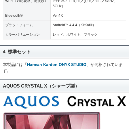
Wi-Fi（対応規格、周波数）
IEEE 802.11 a／b／g／n／ac（2.4GHz、
5GHz）
Bluetooth®
Ver.4.0
プラットフォーム
Android™ 4.4.4（KitKat®）
カラーバリエーション
レッド、ホワイト、ブラック
4. 標準セット
本製品には「
Harman Kardon ONYX STUDIO
」が同梱されていま
す。
AQUOS CRYSTAL X（シャープ製）