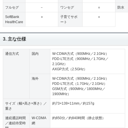
フルセグ
－
ワンセグ
○
防水
SoftBank
○
子育てサポ
○
HealthCare
ート
3. 主な仕様
通信方式
国内
W-CDMA方式（900MHz／2.1GHz）
FDD-LTE方式（900MHz／1.7GHz／
2.1GHz）
AXGP方式（2.5GHz）
海外
W-CDMA方式（900MHz／2.1GHz）
FDD-LTE方式（1.7GHz／2.1GHz）
GSM方式（900MHz／1800MHz／
1900MHz）
サイズ（幅×高さ×厚さ）／
約73×139×11mm／約157g
重さ
連続通話時間
W-CDMA
約850分／約840時間（静止状態）
／連続待受時
網