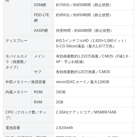
間
GSM網
約700分／約650時間（静止状態）
FDD-LTE
約950分／約650時間（静止状態）
網
AXGP網
待受時間：約600時間（静止状態）
ディスプレー
約5.5インチフルHD（1,920×1,080ドット）
S-CG Silicon液晶（最大1,677万色）
モバイルカメ
メイン
有効画素数約1,310万画素／CMOS（F値1.9・
ラ（画素数／
AF・手ぶれ軽減）
タイプ）
サブ
有効画素数約120万画素／CMOS
外部メモリー／推奨容量
microSDXCカード／最大128GB
内蔵メモリー
ROM
16GB
RAM
2GB
CPU（クロック数／チッ
2.3GHzクアッドコア／MSM8974AB
プ）
電池容量
2,610mAh