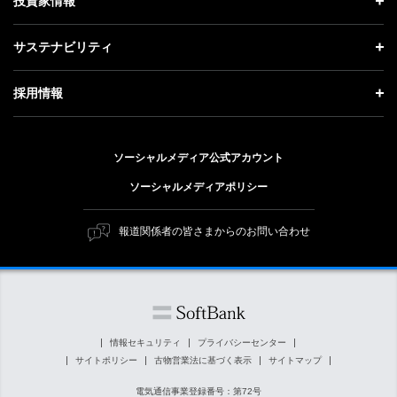
投資家情報
更新情報
会社概要
成長戦略「Activate AI for Society」
投資家情報 トップ
記者説明会
サステナビリティ
事業紹介
技術戦略
経営方針
ソフトバンクニュース
サステナビリティ トップ
ガバナンス
採用情報
人材戦略
IRライブラリー
トップメッセージ
社会貢献活動
採用情報 トップ
財務情報
ESG方針・体制
ソーシャルメディア公式アカウント
公開情報
新卒採用
個人投資家の皆さまへ
ソーシャルメディアポリシー
価値創造プロセス
キャリア採用
株式と社債について
マテリアリティ（重要課題）
報道関係者の皆さまからのお問い合わせ
障がい者採用
コーポレート・ガバナンス
ESGの主な取り組み
ソフトバンク クルー採用
IRニュース
ESG関連資料
外部評価・イニシアチブ
情報セキュリティ
プライバシーセンター
サイトポリシー
古物営業法に基づく表示
サイトマップ
社会貢献活動
電気通信事業登録番号：第72号