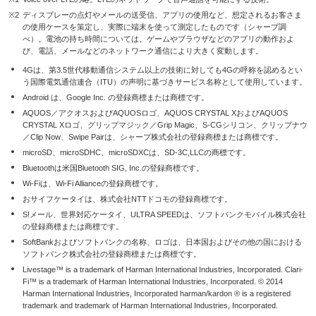
※2
ディスプレーの点灯やメールの送受信、アプリの使用など、想定されるお客さま
の使用ケースを策定し、実際に端末を使って測定したものです（シャープ調
べ）。電池の持ち時間については、ゲームやブラウザなどのアプリの動作およ
び、電話、メールなどのネットワーク通信により大きく変動します。
4Gは、第3.5世代移動通信システム以上の技術に対しても4Gの呼称を認めるとい
う国際電気通信連合（ITU）の声明に基づきサービス名称として使用しています。
Android は、Google Inc. の登録商標または商標です。
AQUOS／アクオスおよびAQUOSロゴ、AQUOS CRYSTAL XおよびAQUOS
CRYSTAL Xロゴ、グリップマジック／Grip Magic、S-CGシリコン、クリップナウ
／Clip Now、Swipe Pairは、シャープ株式会社の登録商標または商標です。
microSD、microSDHC、microSDXCは、SD-3C,LLCの商標です。
Bluetoothは米国Bluetooth SIG, Inc.の登録商標です。
Wi-Fiは、Wi-Fi Allianceの登録商標です。
おサイフケータイは、株式会社NTTドコモの登録商標です。
S!メール、世界対応ケータイ、ULTRA SPEEDは、ソフトバンクモバイル株式会社
の登録商標または商標です。
SoftBankおよびソフトバンクの名称、ロゴは、日本国およびその他の国における
ソフトバンク株式会社の登録商標または商標です。
Livestage™ is a trademark of Harman International Industries, Incorporated. Clari-
Fi™ is a trademark of Harman International Industries, Incorporated. © 2014
Harman International Industries, Incorporated harman/kardon ® is a registered
trademark and trademark of Harman International Industries, Incorporated.