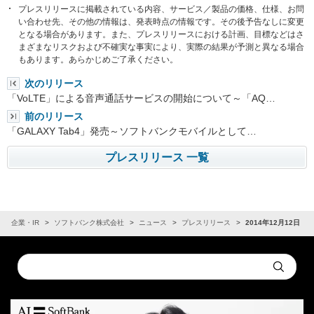
プレスリリースに掲載されている内容、サービス／製品の価格、仕様、お問
い合わせ先、その他の情報は、発表時点の情報です。その後予告なしに変更
となる場合があります。また、プレスリリースにおける計画、目標などはさ
まざまなリスクおよび不確実な事実により、実際の結果が予測と異なる場合
もあります。あらかじめご了承ください。
次のリリース
「VoLTE」による音声通話サービスの開始について～「AQ…
前のリリース
「GALAXY Tab4」発売～ソフトバンクモバイルとして…
プレスリリース 一覧
企業・IR
ソフトバンク株式会社
ニュース
プレスリリース
2014年12月12日
Conduct
Submit
a
search