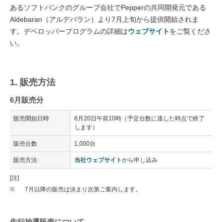
あるソフトバンクのグループ会社でPepperの共同開発元である
Aldebaran（アルデバラン）より7月上旬から提供開始されま
す。デベロッパープログラムの詳細は
ウェブサイト
をご覧くださ
い。
1. 販売方法
6月販売分
販売開始日時
6月20日午前10時（予定台数に達した時点で終了
します）
販売台数
1,000台
販売方法
当社ウェブサイト
から申し込み
[注]
※
7月以降の販売は決まり次第ご案内します。
先行抽選販売について