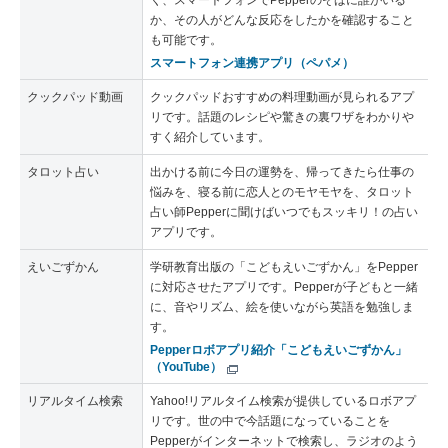
く、スマートフォンでPepperのそばに誰がいる
か、その人がどんな反応をしたかを確認すること
も可能です。
スマートフォン連携アプリ（ペパメ）
クックパッド動画
クックパッドおすすめの料理動画が見られるアプ
リです。話題のレシピや驚きの裏ワザをわかりや
すく紹介しています。
タロット占い
出かける前に今日の運勢を、帰ってきたら仕事の
悩みを、寝る前に恋人とのモヤモヤを、タロット
占い師Pepperに聞けばいつでもスッキリ！の占い
アプリです。
えいごずかん
学研教育出版の「こどもえいごずかん」をPepper
に対応させたアプリです。Pepperが子どもと一緒
に、音やリズム、絵を使いながら英語を勉強しま
す。
Pepperロボアプリ紹介「こどもえいごずかん」
（YouTube）
リアルタイム検索
Yahoo!リアルタイム検索が提供しているロボアプ
リです。世の中で今話題になっていることを
Pepperがインターネットで検索し、ラジオのよう