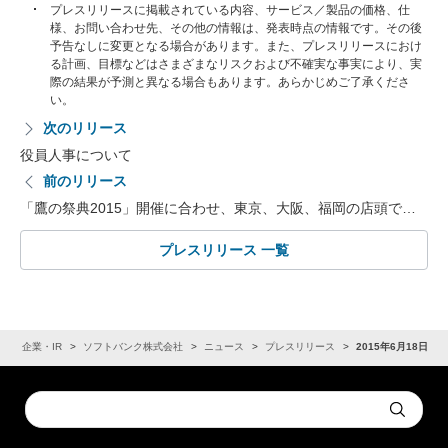
プレスリリースに掲載されている内容、サービス／製品の価格、仕
様、お問い合わせ先、その他の情報は、発表時点の情報です。その後
予告なしに変更となる場合があります。また、プレスリリースにおけ
る計画、目標などはさまざまなリスクおよび不確実な事実により、実
際の結果が予測と異なる場合もあります。あらかじめご了承くださ
い。
次のリリース
役員人事について
前のリリース
「鷹の祭典2015」開催に合わせ、東京、大阪、福岡の店頭で…
プレスリリース 一覧
ム
企業・IR
ソフトバンク株式会社
ニュース
プレスリリース
2015年6月18日
Conduct
Submit
a
search