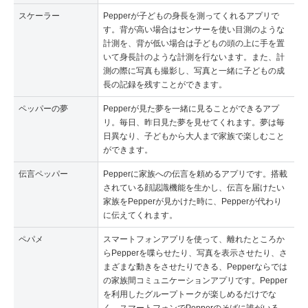
スケーラー
Pepperが子どもの身長を測ってくれるアプリで
す。背が高い場合はセンサーを使い目測のような
計測を、背が低い場合は子どもの頭の上に手を置
いて身長計のような計測を行ないます。また、計
測の際に写真も撮影し、写真と一緒に子どもの成
長の記録を残すことができます。
ペッパーの夢
Pepperが見た夢を一緒に見ることができるアプ
リ。毎日、昨日見た夢を見せてくれます。夢は毎
日異なり、子どもから大人まで家族で楽しむこと
ができます。
伝言ペッパー
Pepperに家族への伝言を頼めるアプリです。搭載
されている顔認識機能を生かし、伝言を届けたい
家族をPepperが見かけた時に、Pepperが代わり
に伝えてくれます。
ペパメ
スマートフォンアプリを使って、離れたところか
らPepperを喋らせたり、写真を表示させたり、さ
まざまな動きをさせたりできる、Pepperならでは
の家族間コミュニケーションアプリです。Pepper
を利用したグループトークが楽しめるだけでな