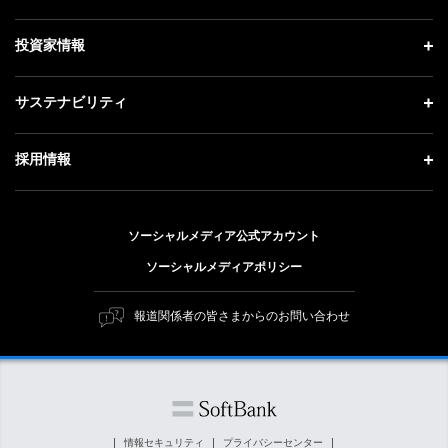
お知らせ
社長メッセージ
理念・ビジョン・戦略 トップ
投資家情報
更新情報
会社概要
成長戦略「Activate AI for Society」
記者説明会
投資家情報 トップ
サステナビリティ
事業紹介
技術戦略
ソフトバンクニュース
経営方針
ガバナンス
サステナビリティ トップ
採用情報
人材戦略
IRライブラリー
社会貢献活動
トップメッセージ
採用情報 トップ
財務情報
公開情報
ESG方針・体制
ソーシャルメディア公式アカウント
新卒採用
個人投資家の皆さまへ
ソーシャルメディアポリシー
価値創造プロセス
キャリア採用
株式と社債について
マテリアリティ（重要課題）
報道関係者の皆さまからのお問い合わせ
障がい者採用
コーポレート・ガバナンス
ESGの主な取り組み
ソフトバンク クルー採用
IRニュース
ESG関連資料
外部評価・イニシアチブ
情報セキュリティ
プライバシーセンター