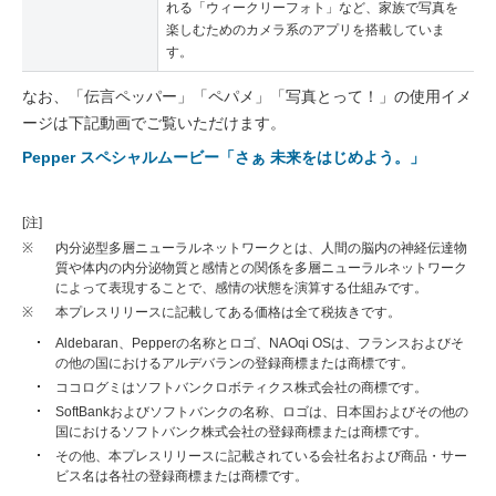
れる「ウィークリーフォト」など、家族で写真を
楽しむためのカメラ系のアプリを搭載していま
す。
なお、「伝言ペッパー」「ペパメ」「写真とって！」の使用イメ
ージは下記動画でご覧いただけます。
Pepper スペシャルムービー「さぁ 未来をはじめよう。」
[注]
※
内分泌型多層ニューラルネットワークとは、人間の脳内の神経伝達物
質や体内の内分泌物質と感情との関係を多層ニューラルネットワーク
によって表現することで、感情の状態を演算する仕組みです。
※
本プレスリリースに記載してある価格は全て税抜きです。
Aldebaran、Pepperの名称とロゴ、NAOqi OSは、フランスおよびそ
の他の国におけるアルデバランの登録商標または商標です。
ココログミはソフトバンクロボティクス株式会社の商標です。
SoftBankおよびソフトバンクの名称、ロゴは、日本国およびその他の
国におけるソフトバンク株式会社の登録商標または商標です。
その他、本プレスリリースに記載されている会社名および商品・サー
ビス名は各社の登録商標または商標です。