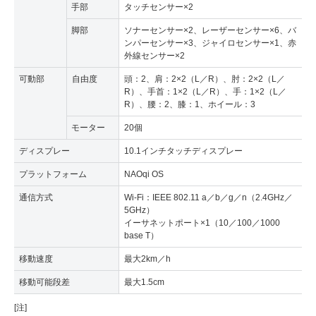
手部
タッチセンサー×2
脚部
ソナーセンサー×2、レーザーセンサー×6、バ
ンパーセンサー×3、ジャイロセンサー×1、赤
外線センサー×2
可動部
自由度
頭：2、肩：2×2（L／R）、肘：2×2（L／
R）、手首：1×2（L／R）、手：1×2（L／
R）、腰：2、膝：1、ホイール：3
モーター
20個
ディスプレー
10.1インチタッチディスプレー
プラットフォーム
NAOqi OS
通信方式
Wi-Fi：IEEE 802.11 a／b／g／n（2.4GHz／
5GHz）
イーサネットポート×1（10／100／1000
base T）
移動速度
最大2km／h
移動可能段差
最大1.5cm
[注]