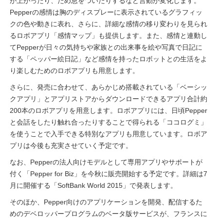
が上がったり、ため息をついたりするなど言動が変化します。
Pepperの感情は胸のディスプレーに表示されているグラフィッ
クの色や動きに表れ、さらに、詳細な感情の移り変わりを見られ
るロボアプリ「感情マップ」も提供します。また、感情と連動し
てPepperが日々の気持ちや家族との出来事を絵や写真で日記に
する「ペッパー絵日記」など感情を持ったロボットとの生活をよ
り楽しむためのロボアプリも用意します。
さらに、発売に合わせて、あらかじめ搭載されている「ベーシッ
クアプリ」とアプリストアからダウンロードできるアプリ合計約
200本のロボアプリを用意します。ロボアプリには、日頃Pepper
と会話をしたり触れ合ったりすることで得られる「ココログミ」
を使うことで入手できる特別なアプリも用意しています。ロボア
プリは今後も充実させていく予定です。
なお、Pepperの法人向けモデルとして専用アプリやサポートが
付く「Pepper for Biz」を今秋に販売開始する予定です。詳細は7
月に開催する「SoftBank World 2015」で発表します。
そのほか、Pepper向けのアプリケーションを開発、配信するた
めのデベロッパープログラムのベータ版サービスが、フランスに