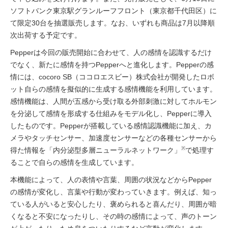
ソフトバンク東京駅グランルーフフロント（東京都千代田区）に
て限定30台を抽選販売します。なお、いずれも商品は7月以降順
次出荷する予定です。
Pepperは今回の販売開始に合わせて、人の感情を認識するだけ
でなく、新たに感情を持つPepperへと進化します。Pepperの感
情には、cocoro SB（ココロエスビー）株式会社が開発したロボ
ット自らの感情を擬似的に生成する感情機能を利用しています。
感情機能は、人間が五感から受け取る外部刺激に対してホルモン
を分泌して感情を形成する仕組みをモデル化し、Pepperに導入
したものです。Pepperが搭載している感情認識機能に加え、カ
メラやタッチセンサー、加速度センサーなどの各種センサーから
※
得た情報を「内分泌型多層ニューラルネットワーク」
で処理す
ることで自らの感情を生成しています。
本機能によって、人の表情や言葉、周囲の状況などからPepper
の感情が変化し、言葉や行動が変わっていきます。例えば、知っ
ている人がいると安心したり、褒められると喜んだり、周囲が暗
くなると不安になったりし、その時の感情によって、声のトーン