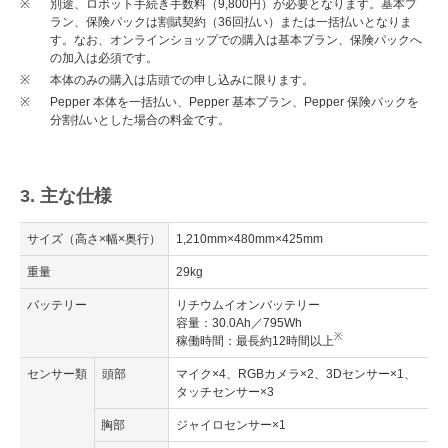
※
別途、ロボット手続き手数料（9,800円）が必要となります。基本プ
ラン、保険パックは割賦契約（36回払い）または一括払いとなりま
す。なお、オンラインショップでの購入は基本プラン、保険パックへ
の加入は必須です。
※
本体のみの購入は店頭での申し込みに限ります。
※
Pepper 本体を一括払い、Pepper 基本プラン、Pepper 保険パックを
分割払いとした場合の料金です。
3. 主な仕様
サイズ（高さ×幅×奥行）
1,210mm×480mm×425mm
重量
29kg
バッテリー
リチウムイオンバッテリー
容量：30.0Ah／795Wh
※
稼働時間：最長約12時間以上
センサー類
頭部
マイク×4、RGBカメラ×2、3Dセンサー×1、
タッチセンサー×3
胸部
ジャイロセンサー×1