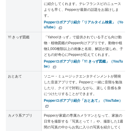
に紹介してくれます。テレフランスビのニュース
よりも早く、Pepperが最新の話題をお届けしま
す。
Pepperロボアプリ紹介「リアルタイム検索」（Yo
uTube）
Y! きっず図鑑
「Yahoo!きっず」で提供されている子ども向け動
物・植物図鑑のPepper向けアプリです。動物や植
物1,000種類以上の画像と名前、解説が楽しめ、子
どもの好奇心にPepperが応えてくれます。
Pepperロボアプリ紹介「Y! きっず図鑑」（YouTu
be）
おとあて
ソニー・ミュージックエンタテインメントが開発
した音楽アプリです。Pepperと一緒に音階を勉強
したり、クイズで対戦しながら、楽しく音感を身
につけたりすることができます。
Pepperロボアプリ紹介「おとあて」（YouTube）
カメラ系アプリ
Pepperが家庭の専属カメラマンとなって、家族の
日常を撮影する「写真とって！」や、撮影した1週
間の写真の中からお気に入りの写真を紹介してく