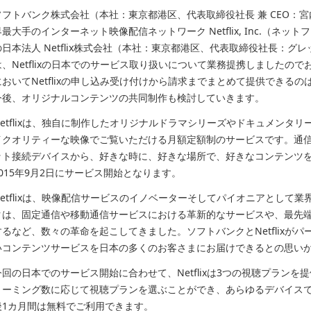
ソフトバンク株式会社（本社：東京都港区、代表取締役社長 兼 CEO：
界最大手のインターネット映像配信ネットワーク Netflix, Inc.（ネ
の日本法人 Netflix株式会社（本社：東京都港区、代表取締役社長：グレッ
は、Netflixの日本でのサービス取り扱いについて業務提携しましたの
においてNetflixの申し込み受け付けから請求までまとめて提供できる
今後、オリジナルコンテンツの共同制作も検討していきます。
Netflixは、独自に制作したオリジナルドラマシリーズやドキュメンタリ
イクオリティーな映像でご覧いただける月額定額制のサービスです。通
ット接続デバイスから、好きな時に、好きな場所で、好きなコンテンツ
2015年9月2日にサービス開始となります。
Netflixは、映像配信サービスのイノベーターそしてパイオニアとして
クは、固定通信や移動通信サービスにおける革新的なサービスや、最先端テ
するなど、数々の革命を起こしてきました。ソフトバンクとNetflixが
いコンテンツサービスを日本の多くのお客さまにお届けできるとの思い
今回の日本でのサービス開始に合わせて、Netflixは3つの視聴プラン
リーミング数に応じて視聴プランを選ぶことができ、あらゆるデバイス
後1カ月間は無料でご利用できます。