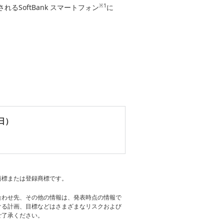
※1
るSoftBank スマートフォン
に
日）
商標または登録商標です。
合わせ先、その他の情報は、発表時点の情報で
ける計画、目標などはさまざまなリスクおよび
ご了承ください。