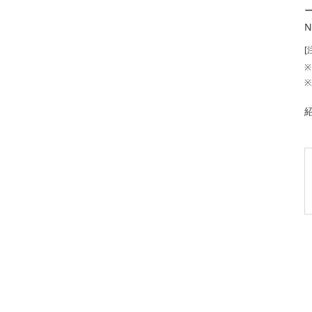
[
※
※