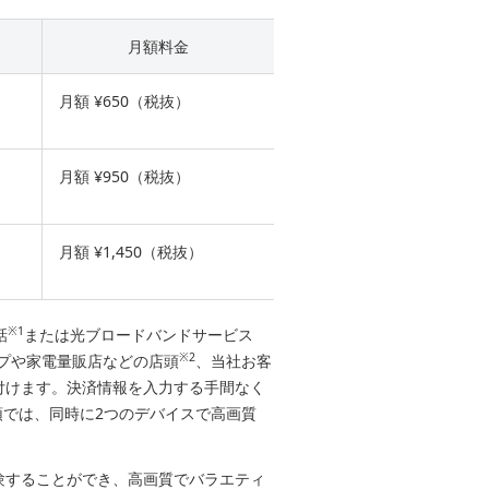
月額料金
月額 ¥650（税抜）
月額 ¥950（税抜）
月額 ¥1,450（税抜）
※1
話
または光ブロードバンドサービス
※2
ップや家電量販店などの店頭
、当社お客
付けます。決済情報を入力する手間なく
では、同時に2つのデバイスで高画質
。
を体験することができ、高画質でバラエティ