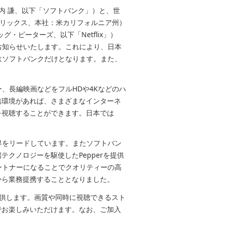
宮内 謙、以下「ソフトバンク」）と、世
ットフリックス、本社：米カリフォルニア州）
グ・ピーターズ、以下「Netflix」）
でお知らせいたします。これにより、日本
のはソフトバンクだけとなります。また、
ー、長編映画などをフルHDや4Kなどのハ
信環境があれば、さまざまなインターネ
を視聴することができます。日本では
業界をリードしています。またソフトバン
クノロジーを駆使したPepperを提供
パートナーになることでクオリティーの高
から業務提携することとなりました。
を提供します。画質や同時に視聴できるスト
でお楽しみいただけます。なお、ご加入