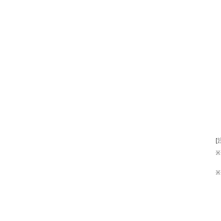
[
※
※