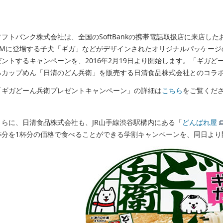
ソフトバンク株式会社は、全国のSoftBankの携帯電話取扱店に来店したお
CMに登場する子犬「ギガ」などがデザインされたオリジナルパッケージ
ゼントするキャンペーンを、2016年2月19日より開始します。「ギガど
るカップめん「日清のどん兵衛」を販売する日清食品株式会社とのコラ
「ギガどーん兵衛プレゼントキャンペーン」の詳細は
こちら
をご覧くだ
さらに、日清食品株式会社も、JR山手線渋谷駅構内にある「
どんばれ屋
杯分を1杯分の価格で食べることができる学割キャンペーンを、同日より