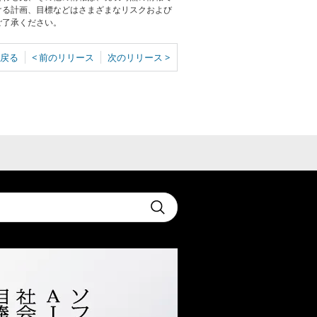
ける計画、目標などはさまざまなリスクおよび
ご了承ください。
戻る
< 前のリリース
次のリリース >
t
Submit