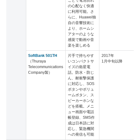
ことで電池切れ
の心配なく快適
に利用可能。さ
らに、Huawei独
自の音響技術に
より、ホームシ
アターのような
感覚で動画や音
楽を楽しめる
SoftBank 501TH
片手で持ちやす
2017年
（Thuraya
いコンパクトサ
1月中旬以降
Telecommunications
イズの衛星電
Company製）
話。防水・防じ
ん、耐衝撃保護
に対応し、SOS
ボタンやボリュ
ームボタン、ス
ピーカーホンな
どを搭載。メニ
ュー画面や電話
帳登録、SMS作
成は日本語に対
応し、緊急機関
への発信も可能