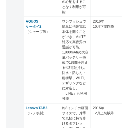
の心配をするこ
となく利用が可
能
AQUOS
ワンプッシュで
2016年
ケータイ2
簡単に携帯電話
10月下旬以降
（シャープ製）
本体を開くこと
ができ、VoLTE
対応で高音質の
通話が可能。
1,800mAhの大容
量バッテリー搭
載で1週間を超え
る※2電池持ち。
防水・防じん・
耐衝撃、Wi-Fi、
テザリングなど
に対応し、
「LINE」も利用
可能
Lenovo TAB3
約8インチの画面
2016年
（レノボ製）
サイズで、片手
12月上旬以降
で気軽に持ち歩
けるタブレッ