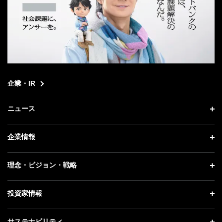
企業・IR
ニュース
ニュース トップ
企業情報
プレスリリース
企業情報 トップ
理念・ビジョン・戦略
お知らせ
社長メッセージ
理念・ビジョン・戦略 トップ
投資家情報
更新情報
会社概要
成長戦略「Activate AI for Society」
記者説明会
投資家情報 トップ
サステナビリティ
事業紹介