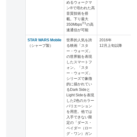
めるウォークマ
ン®で培われた高
音質技術を搭
載。下り最大
※1
350Mbps
の高
速通信が可能
STAR WARS Mobile
世界的人気を誇
2016年
（シャープ製）
る映画「スタ
12月上旬以降
ー・ウォーズ」
の世界観を表現
したスマートフ
ォン。「スタ
ー・ウォーズ」
シリーズで象徴
的に描かれてい
るDark Sideと
Light Sideを表現
した2色のカラー
バリエーション
を用意。他では
入手できない限
定の「ダース・
ベイダー（ロー
グ・ワン）ガン