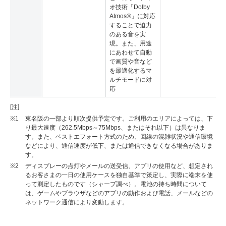
オ技術「Dolby
Atmos®」に対応
することで迫力
のある音を実
現。また、用途
にあわせて自動
で画質や音など
を最適化するマ
ルチモードに対
応
[注]
※1
東名阪の一部より順次提供予定です。ご利用のエリアによっては、下
り最大速度（262.5Mbps～75Mbps、またはそれ以下）は異なりま
す。また、ベストエフォート方式のため、回線の混雑状況や通信環境
などにより、通信速度が低下、または通信できなくなる場合がありま
す。
※2
ディスプレーの点灯やメールの送受信、アプリの使用など、想定され
るお客さまの一日の使用ケースを独自基準で策定し、実際に端末を使
って測定したものです（シャープ調べ）。電池の持ち時間について
は、ゲームやブラウザなどのアプリの動作および電話、メールなどの
ネットワーク通信により変動します。