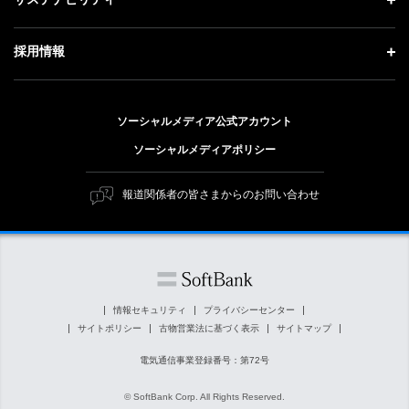
技術戦略
ソフトバンクニュース
経営方針
ガバナンス
サステナビリティ トップ
採用情報
人材戦略
IRライブラリー
社会貢献活動
トップメッセージ
採用情報 トップ
財務情報
公開情報
ESG方針・体制
ソーシャルメディア公式アカウント
新卒採用
個人投資家の皆さまへ
ソーシャルメディアポリシー
価値創造プロセス
キャリア採用
株式と社債について
マテリアリティ（重要課題）
報道関係者の皆さまからのお問い合わせ
障がい者採用
コーポレート・ガバナンス
ESGの主な取り組み
ソフトバンク クルー採用
IRニュース
ESG関連資料
外部評価・イニシアチブ
情報セキュリティ
プライバシーセンター
サイトポリシー
古物営業法に基づく表示
サイトマップ
社会貢献活動
電気通信事業登録番号：第72号
© SoftBank Corp. All Rights Reserved.