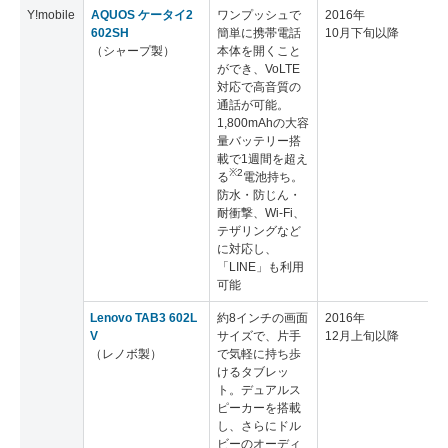
Y!mobile
AQUOS ケータイ2
ワンプッシュで
2016年
602SH
簡単に携帯電話
10月下旬以降
（シャープ製）
本体を開くこと
ができ、VoLTE
対応で高音質の
通話が可能。
1,800mAhの大容
量バッテリー搭
載で1週間を超え
※2
る
電池持ち。
防水・防じん・
耐衝撃、Wi-Fi、
テザリングなど
に対応し、
「LINE」も利用
可能
Lenovo TAB3 602L
約8インチの画面
2016年
V
サイズで、片手
12月上旬以降
（レノボ製）
で気軽に持ち歩
けるタブレッ
ト。デュアルス
ピーカーを搭載
し、さらにドル
ビーのオーディ