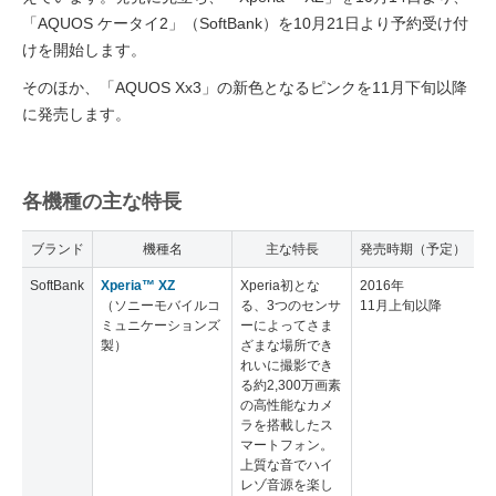
「AQUOS ケータイ2」（SoftBank）を10月21日より予約受け付
けを開始します。
そのほか、「AQUOS Xx3」の新色となるピンクを11月下旬以降
に発売します。
各機種の主な特長
ブランド
機種名
主な特長
発売時期（予定）
SoftBank
Xperia™ XZ
Xperia初とな
2016年
（ソニーモバイルコ
る、3つのセンサ
11月上旬以降
ミュニケーションズ
ーによってさま
製）
ざまな場所でき
れいに撮影でき
る約2,300万画素
の高性能なカメ
ラを搭載したス
マートフォン。
上質な音でハイ
レゾ音源を楽し