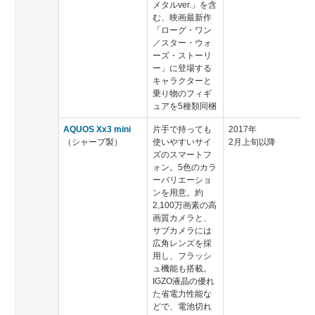
メタルver.」を含
む、映画最新作
「ローグ・ワン
／スター・ウォ
ーズ・ストーリ
ー」に登場する
キャラクターと
乗り物のフィギ
ュアを5種類同梱
AQUOS Xx3 mini
片手で持っても
2017年
（シャープ製）
使いやすいサイ
2月上旬以降
ズのスマートフ
ォン。5色のカラ
ーバリエーショ
ンを用意。約
2,100万画素の高
画質カメラと、
サブカメラには
広角レンズを採
用し、フラッシ
ュ機能も搭載。
IGZO液晶の優れ
た省電力性能な
どで、電池切れ