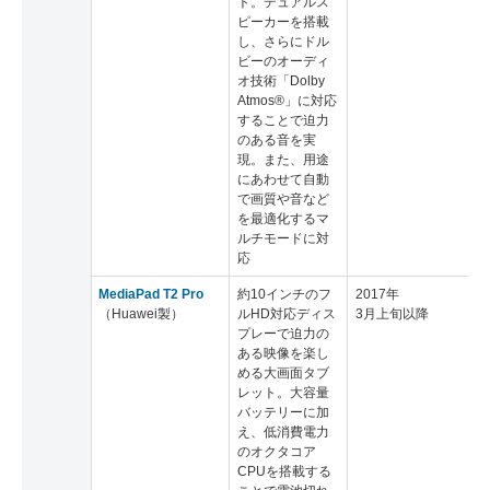
ト。デュアルス
ピーカーを搭載
し、さらにドル
ビーのオーディ
オ技術「Dolby
Atmos®」に対応
することで迫力
のある音を実
現。また、用途
にあわせて自動
で画質や音など
を最適化するマ
ルチモードに対
応
MediaPad T2 Pro
約10インチのフ
2017年
（Huawei製）
ルHD対応ディス
3月上旬以降
プレーで迫力の
ある映像を楽し
める大画面タブ
レット。大容量
バッテリーに加
え、低消費電力
のオクタコア
CPUを搭載する