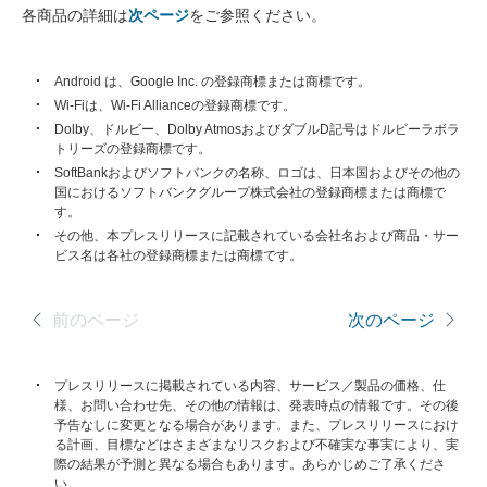
各商品の詳細は
次ページ
をご参照ください。
Android は、Google Inc. の登録商標または商標です。
Wi-Fiは、Wi-Fi Allianceの登録商標です。
Dolby、ドルビー、Dolby AtmosおよびダブルD記号はドルビーラボラ
トリーズの登録商標です。
SoftBankおよびソフトバンクの名称、ロゴは、日本国およびその他の
国におけるソフトバンクグループ株式会社の登録商標または商標で
す。
その他、本プレスリリースに記載されている会社名および商品・サー
ビス名は各社の登録商標または商標です。
前のページ
次のページ
プレスリリースに掲載されている内容、サービス／製品の価格、仕
様、お問い合わせ先、その他の情報は、発表時点の情報です。その後
予告なしに変更となる場合があります。また、プレスリリースにおけ
る計画、目標などはさまざまなリスクおよび不確実な事実により、実
際の結果が予測と異なる場合もあります。あらかじめご了承くださ
い。