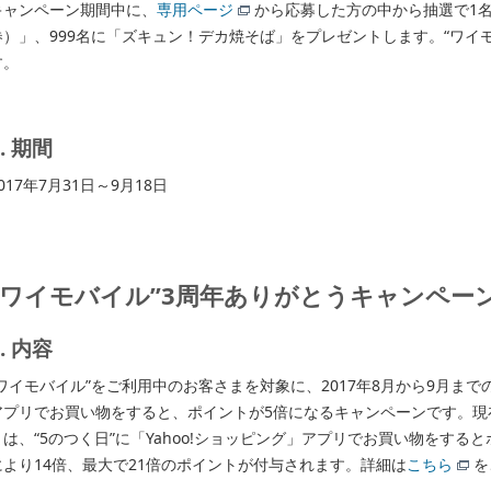
キャンペーン期間中に、
専用ページ
から応募した方の中から抽選で1名
券）」、999名に「ズキュン！デカ焼そば」をプレゼントします。“ワイ
す。
2. 期間
017年7月31日～9月18日
“ワイモバイル”3周年ありがとうキャンペー
1. 内容
“ワイモバイル”をご利用中のお客さまを対象に、2017年8月から9月までの“
アプリでお買い物をすると、ポイントが5倍になるキャンペーンです。現
まは、“5のつく日”に「Yahoo!ショッピング」アプリでお買い物をする
により14倍、最大で21倍のポイントが付与されます。詳細は
こちら
を