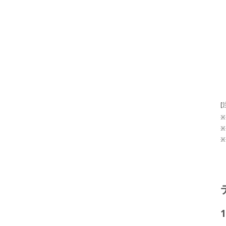
[
※
※
※