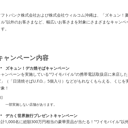
ソフトバンク株式会社および株式会社ウィルコム沖縄は、「ズキュン！夏
イル”以外のお客さまなど、幅広いお客さまを対象にさまざまなキャンペーン
ます。
キャンペーン内容
ズキュン！デカ焼そばキャンペーン
キャンペーンを実施している“ワイモバイル”の携帯電話取扱店に来店し
ば」（「日清焼そばU.F.O.」5個入り）などがもれなくもらえる、くじを
対象！
注]
一部実施しない店舗があります。
デカく世界旅行プレゼントキャンペーン
合計1,000名に総額300万円相当の豪華景品が当たる！“ワイモバイル”