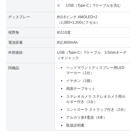
※
USB（Type-C）Yケーブルを含む
ディスプレー
約3.6インチ AMOLED×2
（1,080×1,200ピクセル）
視野角
約110度
電池容量
約2,800mAh
外部接続
USB（Type-C）Yケーブル、3.5mmオーデ
ィオジャック
ヘッドマウントディスプレー用LED
同梱品
マーカー（1台）
イヤホン（1個）
両面テープキット
ステレオカメラ ステレオカメラ用ホ
ルダー付き（1台）
コントローラ ストラップ付き（2台）
アルカリ単4電池（4本）
取扱説明書