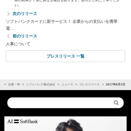
際の結果が予測と異なる場合もあります。あらかじめご了承くださ
い。
次のリリース
ソフトバンクカードに新サービス！ 企業からの支払いを携帯
電…
前のリリース
人事について
プレスリリース 一覧
ム
企業・IR
ソフトバンク株式会社
ニュース
プレスリリース
2017年8月1日
Conduct
Submit
a
search