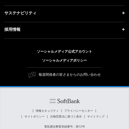
会社概要
成長戦略「Activate AI for Society」
記者説明会
投資家情報 トップ
サステナビリティ
事業紹介
技術戦略
ソフトバンクニュース
経営方針
ガバナンス
サステナビリティ トップ
採用情報
人材戦略
IRライブラリー
社会貢献活動
トップメッセージ
採用情報 トップ
財務情報
公開情報
ESG方針・体制
ソーシャルメディア公式アカウント
新卒採用
個人投資家の皆さまへ
ソーシャルメディアポリシー
価値創造プロセス
キャリア採用
株式と社債について
マテリアリティ（重要課題）
報道関係者の皆さまからのお問い合わせ
障がい者採用
コーポレート・ガバナンス
ESGの主な取り組み
ソフトバンク クルー採用
IRニュース
ESG関連資料
外部評価・イニシアチブ
情報セキュリティ
プライバシーセンター
サイトポリシー
古物営業法に基づく表示
サイトマップ
社会貢献活動
電気通信事業登録番号：第72号