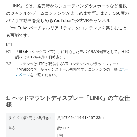
「LINK」では、発売時からシューティングやスポーツなど複数
※2
のジャンルのゲームコンテンツが楽しめます
。また、360度の
パノラマ動画を楽しめるYouTubeの公式VRチャンネル
「YouTube バーチャルリアリティ」のコンテンツを楽しむこと
も可能です。
[注]
※1
「6DoF（シックスドフ）」に対応したモバイルVR端末として。HTC
調べ（2017年4月30日時点）。
※2
コンテンツはHTCが提供するVRコンテンツのプラットフォーム
「Viveport M」からインストール可能です。コンテンツの一覧は
ホー
ムページ
をご覧ください。
1. ヘッドマウントディスプレー「LINK」の主な仕
様
サイズ（幅×高さ×奥行き）
約197.69×116.61×167.33mm
重さ
約560g
[注]