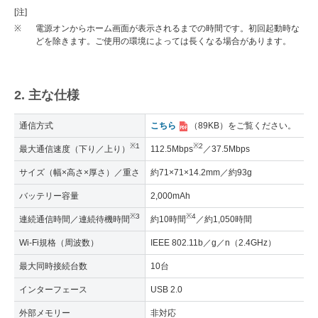
[注]
※
電源オンからホーム画面が表示されるまでの時間です。初回起動時な
どを除きます。ご使用の環境によっては長くなる場合があります。
2. 主な仕様
通信方式
こちら
（89KB）
をご覧ください。
※1
※2
最大通信速度（下り／上り）
112.5Mbps
／37.5Mbps
サイズ（幅×高さ×厚さ）／重さ
約71×71×14.2mm／約93g
バッテリー容量
2,000mAh
※3
※4
連続通信時間／連続待機時間
約10時間
／約1,050時間
Wi-Fi規格（周波数）
IEEE 802.11b／g／n（2.4GHz）
最大同時接続台数
10台
インターフェース
USB 2.0
外部メモリー
非対応