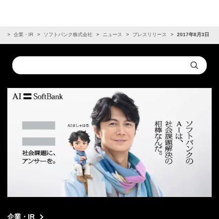
ム
企業・IR
ソフトバンク株式会社
ニュース
プレスリリース
2017年8月3日
Conduct
Submit
a
search
企業・IR