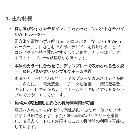
1. 主な特長
持ち運びやすさやデザインにこだわったコンパクトなモバイ
ルWi-Fiルーター
正方形で縦横わずか約71mmのコンパクトなモバイルWi-Fi
ルーター。手になじむ正方形のデザインを採用することで、
コンパクトで持ち運びやすくしています。カラーはピンク、
ホワイト、ブルーの3種類から選べます。
本体のカラーに合わせて、ディスプレーで表示される色を統
一、項目が見やすいシンプルなホーム画面
本体のカラーに合わせて、ディスプレーで表示される色を統
一。さらに、「電池残量」「データ通信量」「接続機器数」
の項目が一目で分かるようにホーム画面のレイアウトをシン
プルで見やすくしています。
約5秒の高速起動と安心の長時間利用が可能
※
電源を入れてから約5秒
で高速起動するため、使いたい時
にすぐ利用できます。また2,000mAhのバッテリーを搭載
し、省電力モードにも対応することで長時間の利用を可能に
しています。