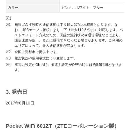
カラー
ピンク、ホワイト、ブルー
[注]
※1
無線LAN接続時の通信速度は下り最大67Mbps程度となります。な
お、USBケーブル接続により、下り最大112.5Mbpsに対応します。ベ
ストエフォート方式のため、回線の混雑状況や通信環境などにより、
通信速度が低下、または通信できなくなる場合があります。ご利用の
エリアによって、最大通信速度が異なります。
※2
全国主要都市で提供中です。
※3
電波状況や使用環境により変動します。
※4
省電力設定がONの時。省電力設定がOFFの時には約8.5時間となりま
す。
3. 発売日
2017年8月10日
Pocket WiFi 601ZT（ZTEコーポレーション製）