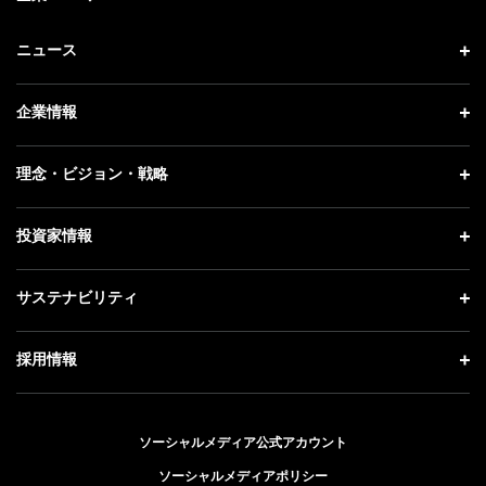
ニュース
ニュース トップ
企業情報
プレスリリース
企業情報 トップ
理念・ビジョン・戦略
お知らせ
社長メッセージ
理念・ビジョン・戦略 トップ
投資家情報
更新情報
会社概要
成長戦略「Activate AI for Society」
記者説明会
投資家情報 トップ
サステナビリティ
事業紹介
技術戦略
ソフトバンクニュース
経営方針
ガバナンス
サステナビリティ トップ
採用情報
人材戦略
IRライブラリー
社会貢献活動
トップメッセージ
採用情報 トップ
財務情報
公開情報
ESG方針・体制
ソーシャルメディア公式アカウント
新卒採用
個人投資家の皆さまへ
ソーシャルメディアポリシー
価値創造プロセス