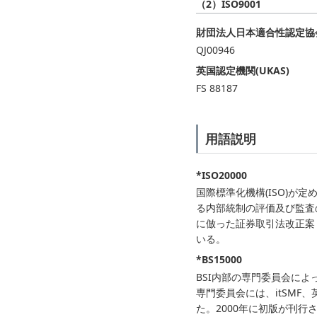
（2）ISO9001
財団法人日本適合性認定協会(
QJ00946
英国認定機関(UKAS)
FS 88187
用語説明
*ISO20000
国際標準化機構(ISO)が
る内部統制の評価及び監査の基
に倣った証券取引法改正案
いる。
*BS15000
BSI内部の専門委員会によ
専門委員会には、itSM
た。2000年に初版が刊行