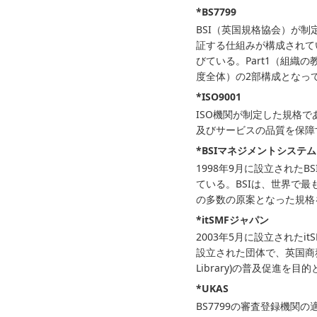
*BS7799
BSI（英国規格協会）が
証する仕組みが構成されて
びている。Part1（組織
度全体）の2部構成となって
*ISO9001
ISO機関が制定した規格であ
及びサービスの品質を保障
*BSIマネジメントシステ
1998年9月に設立されたBSI
ている。BSIは、世界で最も古
の多数の原案となった規格
*itSMFジャパン
2003年5月に設立されたi
設立された団体で、英国商務省に
Library)の普及促進を目
*UKAS
BS7799の審査登録機関