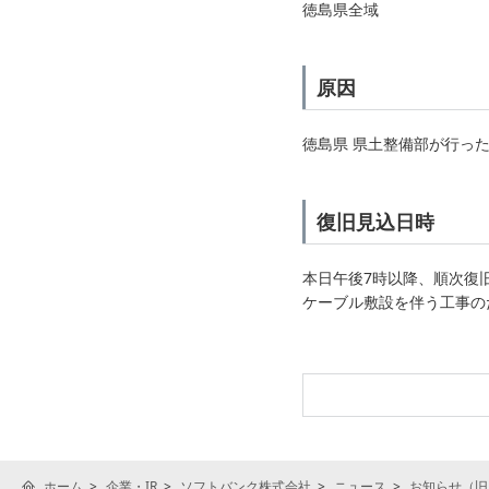
徳島県全域
原因
徳島県 県土整備部が行っ
復旧見込日時
本日午後7時以降、順次復
ケーブル敷設を伴う工事の
ホーム
企業・IR
ソフトバンク株式会社
ニュース
お知らせ（旧