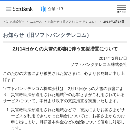
企業・IR
MENU
フトバンク株式会社
ニュース
お知らせ（旧ソフトバンクテレコム）
2014年2月17日
お知らせ（旧ソフトバンクテレコム）
2月14日からの大雪の影響に伴う支援措置について
2014年2月17日
ソフトバンクテレコム株式会社
このたびの大雪により被災された皆さまに、心よりお見舞い申し上
げます。
ソフトバンクテレコム株式会社は、2月14日からの大雪の影響によ
※1
り、災害救助法が適用された地域
のお客さまがご利用されている
サービスについて、本日より以下の支援措置を実施いたします。
災害救助法が適用された地域などで、被災によりお客さまがサ
ービスを利用できなかった場合については、お客さまからのお
申し出により、月額基本料金などの減免について個別に対応し
ます。