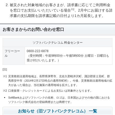
被災された対象地域のお客さまが、請求書に応じてご利用料金
※2
を窓口でお支払いいただいている場合
、2月中にお届けする請
求書の支払期限を請求書記載の日付より1カ月延長します。
お客さまからのお問い合わせ窓口
ソフトバンクテレコム 料金センター
フリーコー
0800-222-6878
ル
（受付時間：午前9時00分～午後5時00分 土曜日・日曜日も
受け付けいたします。）
[注]
※1
災害救助法適用地域は、長野県茅野市、北佐久郡軽井沢町、諏訪郡富士見町、群
馬県安中市（2014年2月17日時点の適用市町村）。今後、災害救助法適用地域の拡
大があった場合は、当社施策の適用地域を拡大します。
※2
口座振替・クレジットカードによるお支払いは対象外となります。
SoftBankおよびソフトバンクの名称、ロゴは、日本国およびその他の国における
ソフトバンク株式会社の登録商標または商標です。
お知らせ（旧ソフトバンクテレコム） 一覧