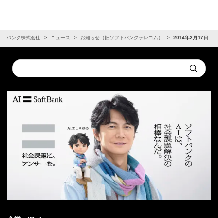
フトバンク株式会社
ニュース
お知らせ（旧ソフトバンクテレコム）
2014年2月17日
Conduct
Submit
a
search