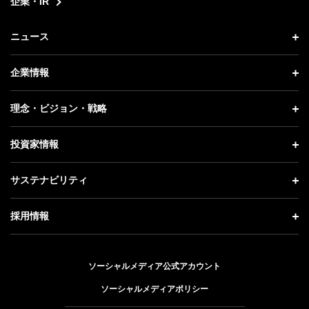
企業・IR
ニュース
ニュース トップ
企業情報
プレスリリース
企業情報 トップ
理念・ビジョン・戦略
お知らせ
社長メッセージ
理念・ビジョン・戦略 トップ
投資家情報
更新情報
会社概要
成長戦略「Activate AI for Society」
投資家情報 トップ
記者説明会
サステナビリティ
事業紹介
技術戦略
経営方針
ソフトバンクニュース
サステナビリティ トップ
ガバナンス
採用情報
人材戦略
IRライブラリー
トップメッセージ
社会貢献活動
採用情報 トップ
財務情報
ESG方針・体制
ソーシャルメディア公式アカウント
公開情報
新卒採用
個人投資家の皆さまへ
ソーシャルメディアポリシー
価値創造プロセス
キャリア採用