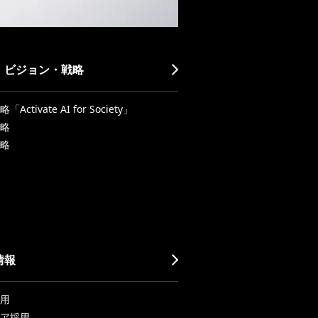
・ビジョン・戦略
Activate AI for Society」
略
略
情報
用
ア採用