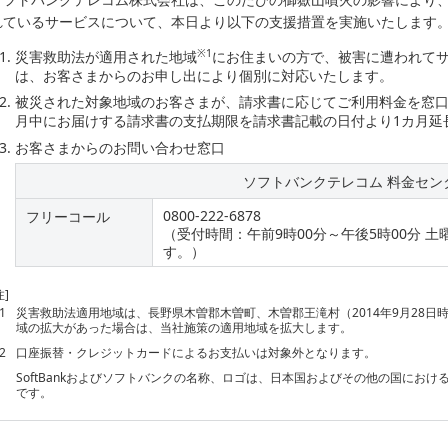
れているサービスについて、本日より以下の支援措置を実施いたします
※1
災害救助法が適用された地域
にお住まいの方で、被害に遭われて
は、お客さまからのお申し出により個別に対応いたします。
被災された対象地域のお客さまが、請求書に応じてご利用料金を窓
月中にお届けする請求書の支払期限を請求書記載の日付より1カ月延
お客さまからのお問い合わせ窓口
ソフトバンクテレコム 料金セン
0800-222-6878
フリーコール
（受付時間：午前9時00分～午後5時00分 
す。）
注]
1
災害救助法適用地域は、長野県木曽郡木曽町、木曽郡王滝村（2014年9月28
域の拡大があった場合は、当社施策の適用地域を拡大します。
2
口座振替・クレジットカードによるお支払いは対象外となります。
SoftBankおよびソフトバンクの名称、ロゴは、日本国およびその他の国にお
です。