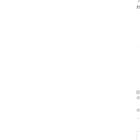
[
※
※