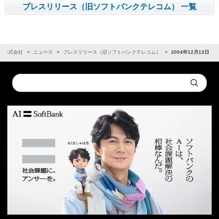
プレスリリース（旧ソフトバンクテレコム） 一覧
ク株式会社
ニュース
プレスリリース（旧ソフトバンクテレコム）
2004年12月13日
Conduct
Submit
a
search