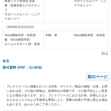
事業リスク管理室 室長
サポートグループ・シニ
兼 総務本部エグゼクティ
アマネジャー
ブ
サポートグループ・シニア
マネジャー
（2004年12月15日付）
Voice開発本部・本部長
中嶋 孝
Voice開発本部・本部長
兼 Voice開発本部
セールスサポート部・部長
以上
本文
添付資料 (PDF：12.8KB)
前のページ
プレスリリースに掲載されている内容、サービス／製品の価格、仕様、お問
い合わせ先、その他の情報は、発表時点の情報です。その後予告なしに変更
となる場合があります。また、プレスリリースにおける計画、目標などはさ
まざまなリスクおよび不確実な事実により、実際の結果が予測と異なる場合
もあります。あらかじめご了承ください。