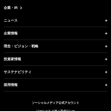
企業・IR
ニュース
ニュース トップ
企業情報
プレスリリース
企業情報 トップ
理念・ビジョン・戦略
お知らせ
社長メッセージ
理念・ビジョン・戦略 トップ
投資家情報
更新情報
会社概要
成長戦略「Activate AI for Society」
投資家情報 トップ
記者説明会
サステナビリティ
事業紹介
技術戦略
経営方針
ソフトバンクニュース
サステナビリティ トップ
ガバナンス
採用情報
人材戦略
IRライブラリー
トップメッセージ
社会貢献活動
採用情報 トップ
財務情報
ESG方針・体制
ソーシャルメディア公式アカウント
公開情報
新卒採用
個人投資家の皆さまへ