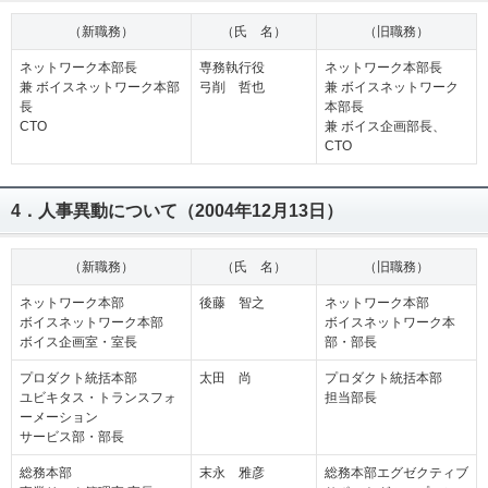
（新職務）
（氏 名）
（旧職務）
ネットワーク本部長
専務執行役
ネットワーク本部長
兼 ボイスネットワーク本部
弓削 哲也
兼 ボイスネットワーク
長
本部長
CTO
兼 ボイス企画部長、
CTO
4．人事異動について（2004年12月13日）
（新職務）
（氏 名）
（旧職務）
ネットワーク本部
後藤 智之
ネットワーク本部
ボイスネットワーク本部
ボイスネットワーク本
ボイス企画室・室長
部・部長
プロダクト統括本部
太田 尚
プロダクト統括本部
ユビキタス・トランスフォ
担当部長
ーメーション
サービス部・部長
総務本部
末永 雅彦
総務本部エグゼクティブ