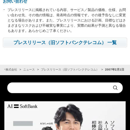
お問い合わせ
プレスリリースに掲載されている内容、サービス／製品の価格、仕様、お問
い合わせ先、その他の情報は、発表時点の情報です。その後予告なしに変更
となる場合があります。また、プレスリリースにおける計画、目標などはさ
まざまなリスクおよび不確実な事実により、実際の結果が予測と異なる場合
もあります。あらかじめご了承ください。
プレスリリース（旧ソフトバンクテレコム） 一覧
ンク株式会社
ニュース
プレスリリース（旧ソフトバンクテレコム）
2007年2月1日
Conduct
Submit
a
search