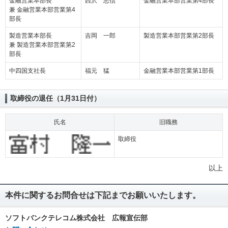
金融営業本部長
西沢 志信
金融営業本部営業第4部長
兼 金融営業本部営業第4
部長
製造営業本部長
吉岡 一郎
製造営業本部営業第2部長
兼 製造営業本部営業第2
部長
中四国支社長
福元 猛
金融営業本部営業第1部長
取締役の退任（1月31日付）
氏名
旧職務
取締役
以上
本件に関するお問合せは下記までお願いいたします。
ソフトバンクテレコム株式会社 広報宣伝部