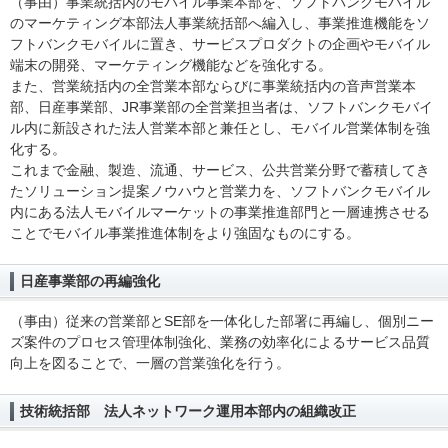
（事由）事業統括内のモバイル事業本部を、ソフトバンクモバイル
のマーケティング本部法人事業統括部へ編入し、事業推進機能をソ
フトバンクモバイルに置き、サービスプロダクトの企画やモバイル
端末の開発、マーケティング機能などを強化する。
また、営業統括内の全営業本部ならびに事業統括内の音声営業本
部、日産事業部、JR事業部の全営業担当者は、ソフトバンクモバイ
ル内に新設された法人営業本部と兼任とし、モバイル営業体制を強
化する。
これまで金融、製造、流通、サービス、公共営業分野で蓄積してき
たソリューション提案ノウハウと営業力を、ソフトバンクモバイル
内にある法人モバイルマーケットの事業推進部門と一層連携させる
ことでモバイル事業推進体制をより強固なものにする。
日産事業部の再編強化
（事由）従来の営業部とSE部を一体化した部署に再編し、個別ニー
ズ案件のプロセス管理体制強化、業務の効率化によるサービス品質
向上を図ることで、一層の営業強化を行う。
技術統括部 法人ネットワーク運用本部内の組織改正