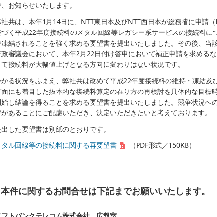
で、お知らせいたします。
弊社共は、本年1月14日に、NTT東日本及びNTT西日本が総務省に申請
基づく平成22年度接続料のメタル回線等レガシー系サービスの接続料に
で凍結されることを強く求める要望書を提出いたしました。その後、当
行政審議会において、本年2月22日付け答申において補正申請を求める
して接続料が大幅値上げとなる方向に変わりはない状況です。
かかる状況をふまえ、弊社共は改めて平成22年度接続料の維持・凍結及
グ面にも着目した抜本的な接続料算定の在り方の再検討を具体的な目標
開始し結論を得ることを求める要望書を提出いたしました。競争状況へ
響があることにご配慮いただき、決定いただきたいと考えております。
提出した要望書は別紙のとおりです。
メタル回線等の接続料に関する再要望書
（PDF形式／150KB）
本件に関するお問合せは下記までお願いいたします。
ソフトバンクテレコム株式会社 広報室