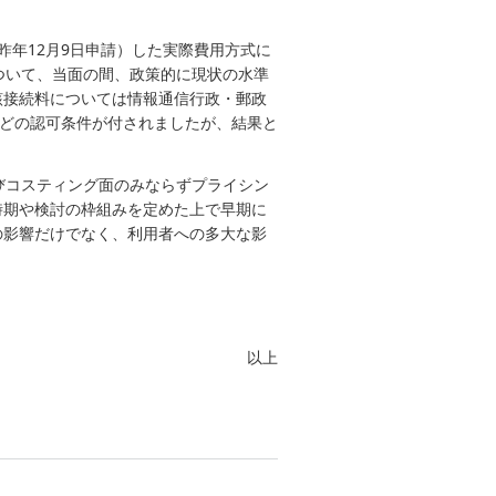
（昨年12月9日申請）した実際費用方式に
ついて、当面の間、政策的に現状の水準
該接続料については情報通信行政・郵政
などの認可条件が付されましたが、結果と
びコスティング面のみならずプライシン
時期や検討の枠組みを定めた上で早期に
の影響だけでなく、利用者への多大な影
以上