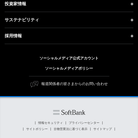
理念・ビジョン・戦略 トップ
投資家情報
更新情報
会社概要
成長戦略「Activate AI for Society」
投資家情報 トップ
記者説明会
サステナビリティ
事業紹介
技術戦略
経営方針
ソフトバンクニュース
サステナビリティ トップ
ガバナンス
採用情報
人材戦略
IRライブラリー
トップメッセージ
社会貢献活動
採用情報 トップ
財務情報
ESG方針・体制
ソーシャルメディア公式アカウント
公開情報
新卒採用
個人投資家の皆さまへ
ソーシャルメディアポリシー
価値創造プロセス
キャリア採用
株式と社債について
マテリアリティ（重要課題）
報道関係者の皆さまからのお問い合わせ
障がい者採用
コーポレート・ガバナンス
ESGの主な取り組み
ソフトバンク クルー採用
IRニュース
ESG関連資料
外部評価・イニシアチブ
情報セキュリティ
プライバシーセンター
サイトポリシー
古物営業法に基づく表示
サイトマップ
社会貢献活動