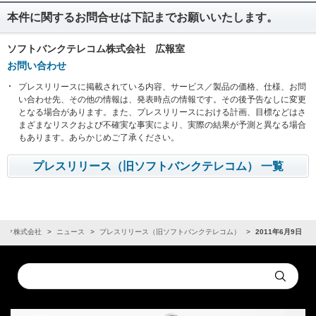
本件に関するお問合せは下記までお願いいたします。
ソフトバンクテレコム株式会社 広報室
お問い合わせ
プレスリリースに掲載されている内容、サービス／製品の価格、仕様、お問
い合わせ先、その他の情報は、発表時点の情報です。その後予告なしに変更
となる場合があります。また、プレスリリースにおける計画、目標などはさ
まざまなリスクおよび不確実な事実により、実際の結果が予測と異なる場合
もあります。あらかじめご了承ください。
プレスリリース（旧ソフトバンクテレコム） 一覧
ンク株式会社
ニュース
プレスリリース（旧ソフトバンクテレコム）
2011年6月9日
Conduct
Submit
a
search