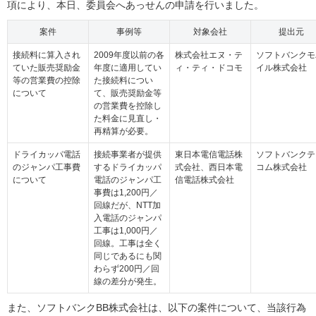
項により、本日、委員会へあっせんの申請を行いました。
案件
事例等
対象会社
提出元
接続料に算入され
2009年度以前の各
株式会社エヌ・テ
ソフトバンクモ
ていた販売奨励金
年度に適用してい
ィ・ティ・ドコモ
イル株式会社
等の営業費の控除
た接続料につい
について
て、販売奨励金等
の営業費を控除し
た料金に見直し・
再精算が必要。
ドライカッパ電話
接続事業者が提供
東日本電信電話株
ソフトバンクテ
のジャンパ工事費
するドライカッパ
式会社、西日本電
コム株式会社
について
電話のジャンパ工
信電話株式会社
事費は1,200円／
回線だが、NTT加
入電話のジャンパ
工事は1,000円／
回線。工事は全く
同じであるにも関
わらず200円／回
線の差分が発生。
また、ソフトバンクBB株式会社は、以下の案件について、当該行為