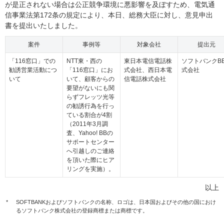
が是正されない場合は公正競争環境に悪影響を及ぼすため、電気通
信事業法第172条の規定により、本日、総務大臣に対し、意見申出
書を提出いたしました。
案件
事例等
対象会社
提出元
「116窓口」での
NTT東・西の
東日本電信電話株
ソフトバンクB
勧誘営業活動につ
「116窓口」にお
式会社、西日本電
式会社
いて
いて、顧客からの
信電話株式会社
要望がないにも関
らずフレッツ光等
の勧誘行為を行っ
ている割合が4割
（2011年3月調
査、Yahoo! BBの
サポートセンター
へ引越しのご連絡
を頂いた際にヒア
リングを実施）。
以上
*
SOFTBANKおよびソフトバンクの名称、ロゴは、日本国およびその他の国におけ
るソフトバンク株式会社の登録商標または商標です。