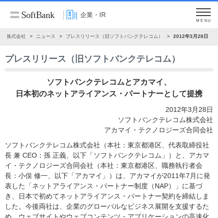
企業・IR
MENU
ンク株式会社
ニュース
プレスリリース（旧ソフトバンクテレコム）
2012年3月28日
プレスリリース（旧ソフトバンクテレコム）
ソフトバンクテレコムとアカマイ、
日本初のネットアライアンス・パートナーとして提携
2012年3月28日
ソフトバンクテレコム株式会社
アカマイ・テクノロジーズ合同会社
ソフトバンクテレコム株式会社（本社：東京都港区、代表取締役社
長 兼 CEO：孫 正義、以下「ソフトバンクテレコム」）と、アカマ
イ・テクノロジーズ合同会社（本社：東京都港区、職務執行者会
長：小俣 修一、以下「アカマイ」）は、アカマイが2011年7月に発
表した「ネットアライアンス・パートナー制度（NAP）」に基づ
き、日本で初めてネットアライアンス・パートナー契約を締結しま
した。今後両社は、企業のグローバルなビジネス展開を支援するた
め、ウェブサイトやウェブコンテンツ・アプリケーションの高速化