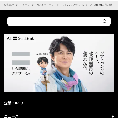
ンク株式会社
ニュース
プレスリリース（旧ソフトバンクテレコム）
2012年3月28日
Conduct
Submit
a
search
企業・IR
ニュース