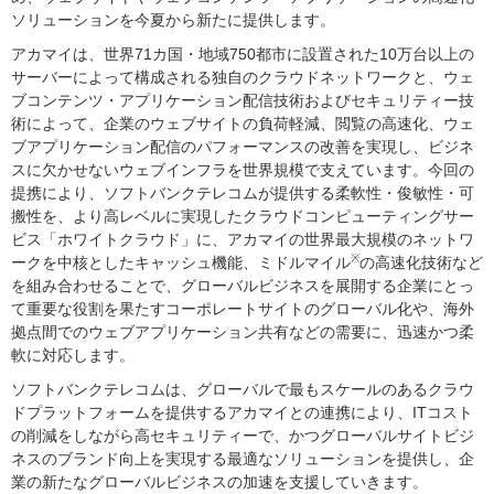
ソリューションを今夏から新たに提供します。
アカマイは、世界71カ国・地域750都市に設置された10万台以上の
サーバーによって構成される独自のクラウドネットワークと、ウェ
ブコンテンツ・アプリケーション配信技術およびセキュリティー技
術によって、企業のウェブサイトの負荷軽減、閲覧の高速化、ウェ
ブアプリケーション配信のパフォーマンスの改善を実現し、ビジネ
スに欠かせないウェブインフラを世界規模で支えています。今回の
提携により、ソフトバンクテレコムが提供する柔軟性・俊敏性・可
搬性を、より高レベルに実現したクラウドコンピューティングサー
ビス「ホワイトクラウド」に、アカマイの世界最大規模のネットワ
※
ークを中核としたキャッシュ機能、ミドルマイル
の高速化技術など
を組み合わせることで、グローバルビジネスを展開する企業にとっ
て重要な役割を果たすコーポレートサイトのグローバル化や、海外
拠点間でのウェブアプリケーション共有などの需要に、迅速かつ柔
軟に対応します。
ソフトバンクテレコムは、グローバルで最もスケールのあるクラウ
ドプラットフォームを提供するアカマイとの連携により、ITコスト
の削減をしながら高セキュリティーで、かつグローバルサイトビジ
ネスのブランド向上を実現する最適なソリューションを提供し、企
業の新たなグローバルビジネスの加速を支援していきます。