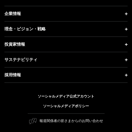
ニュース トップ
企業情報
プレスリリース
企業情報 トップ
理念・ビジョン・戦略
お知らせ
社長メッセージ
理念・ビジョン・戦略 トップ
投資家情報
更新情報
会社概要
成長戦略「Activate AI for Society」
投資家情報 トップ
記者説明会
サステナビリティ
事業紹介
技術戦略
経営方針
ソフトバンクニュース
サステナビリティ トップ
ガバナンス
採用情報
人材戦略
IRライブラリー
トップメッセージ
社会貢献活動
採用情報 トップ
財務情報
ESG方針・体制
ソーシャルメディア公式アカウント
公開情報
新卒採用
個人投資家の皆さまへ
ソーシャルメディアポリシー
価値創造プロセス
キャリア採用
株式と社債について
マテリアリティ（重要課題）
報道関係者の皆さまからのお問い合わせ
障がい者採用
コーポレート・ガバナンス