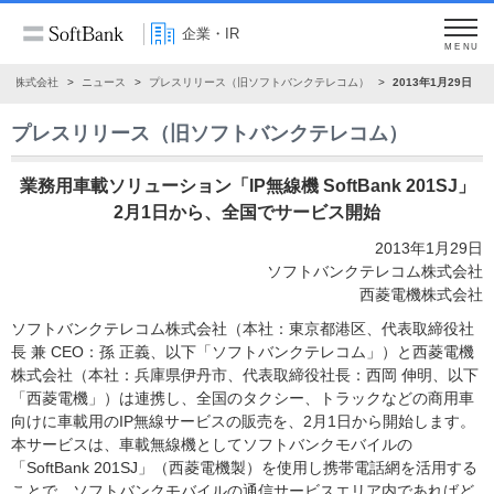
企業・IR
MENU
ンク株式会社
ニュース
プレスリリース（旧ソフトバンクテレコム）
2013年1月29日
プレスリリース（旧ソフトバンクテレコム）
業務用車載ソリューション「IP無線機 SoftBank 201SJ」
2月1日から、全国でサービス開始
2013年1月29日
ソフトバンクテレコム株式会社
西菱電機株式会社
ソフトバンクテレコム株式会社（本社：東京都港区、代表取締役社
長 兼 CEO：孫 正義、以下「ソフトバンクテレコム」）と西菱電機
株式会社（本社：兵庫県伊丹市、代表取締役社長：西岡 伸明、以下
「西菱電機」）は連携し、全国のタクシー、トラックなどの商用車
向けに車載用のIP無線サービスの販売を、2月1日から開始します。
本サービスは、車載無線機としてソフトバンクモバイルの
「SoftBank 201SJ」（西菱電機製）を使用し携帯電話網を活用する
ことで、ソフトバンクモバイルの通信サービスエリア内であればど