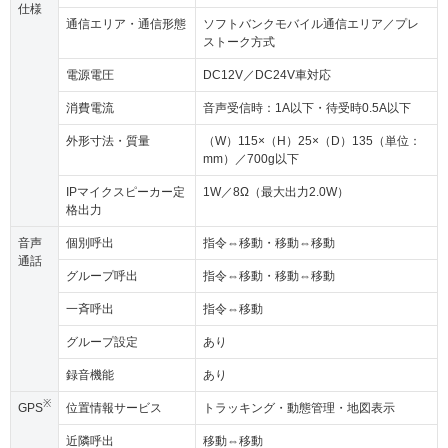
仕様
通信エリア・通信形態
ソフトバンクモバイル通信エリア／プレ
ストーク方式
電源電圧
DC12V／DC24V車対応
消費電流
音声受信時：1A以下・待受時0.5A以下
外形寸法・質量
（W）115×（H）25×（D）135（単位：
mm）／700g以下
IPマイクスピーカー定
1W／8Ω（最大出力2.0W）
格出力
音声
個別呼出
指令⇔移動・移動⇔移動
通話
グループ呼出
指令⇔移動・移動⇔移動
一斉呼出
指令⇔移動
グループ設定
あり
録音機能
あり
※
GPS
位置情報サービス
トラッキング・動態管理・地図表示
近隣呼出
移動⇔移動