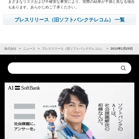
まざまなリスクおよび不確実な事実により、実際の結果が予測と異なる場合
もあります。あらかじめご了承ください。
プレスリリース（旧ソフトバンクテレコム） 一覧
ンク株式会社
ニュース
プレスリリース（旧ソフトバンクテレコム）
2013年1月29日
Conduct
Submit
a
search