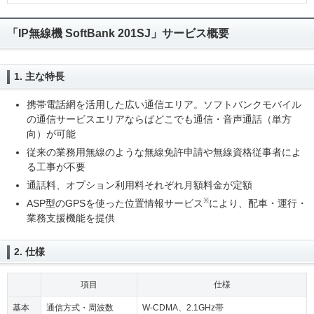
「IP無線機 SoftBank 201SJ」サービス概要
1. 主な特長
携帯電話網を活用した広い通信エリア。ソフトバンクモバイル
の通信サービスエリアならばどこでも通信・音声通話（単方
向）が可能
従来の業務用無線のような無線免許申請や無線資格従事者によ
る工事が不要
通話料、オプション利用料それぞれ月額料金が定額
※
ASP型のGPSを使った位置情報サービス
により、配車・運行・
業務支援機能を提供
2. 仕様
項目
仕様
基本
通信方式・周波数
W-CDMA、2.1GHz帯