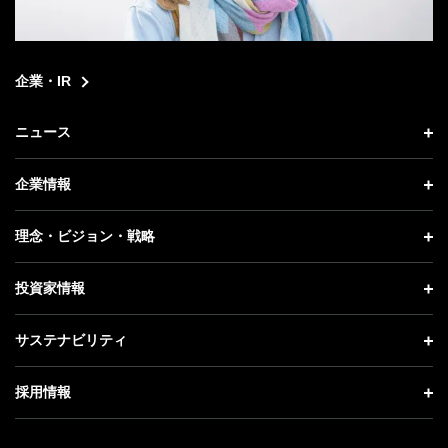
企業・IR
ニュース
ニュース トップ
企業情報
プレスリリース
企業情報 トップ
理念・ビジョン・戦略
お知らせ
社長メッセージ
理念・ビジョン・戦略 トップ
投資家情報
更新情報
会社概要
成長戦略「Activate AI for Society」
投資家情報 トップ
記者説明会
サステナビリティ
事業紹介
技術戦略
経営方針
ソフトバンクニュース
サステナビリティ トップ
ガバナンス
採用情報
人材戦略
IRライブラリー
トップメッセージ
社会貢献活動
採用情報 トップ