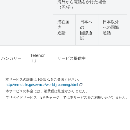
海外から電話をかけた場合
（円/分）
滞在国
日本へ
日本以外
内
の
への国際
通話
国際通
通話
話
Telenor
ハンガリー
サービス提供中
HU
本サービスの詳細は下記URLをご参照ください。
http://emobile.jp/service/world_roaming.html
本サービスの料金には、消費税は別途かかりません。
プリペイドサービス「EMチャージ」では本サービスをご利用いただけません。