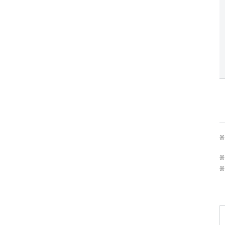
※
※
※