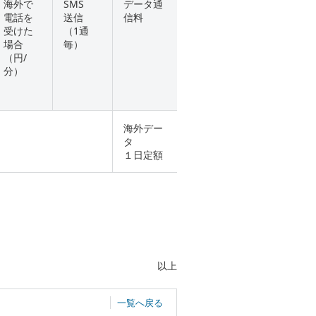
海外で
SMS
データ通
電話を
送信
信料
受けた
（1通
場合
毎）
（円/
分）
海外デー
タ
１日定額
以上
一覧へ戻る