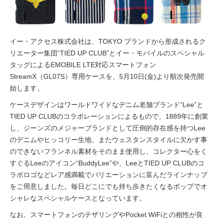
イー・アクセス株式会社は、TOKYO ブランドから形成されるク
リエーター集団“TIED UP CLUB”とイー・モバイルのスペシャル
タッグによるEMOBILE LTE対応スマートフォン
StreamX（GL07S）専用ケースを、5月10日(金)より順次発売開
始します。
ケースデザインはワールドワイドなデニム老舗ブランド“Lee”と
TIED UP CLUBのコラボレーションによるもので、1889年に創業
し、ジーンズのメジャーブランドとして圧倒的存在感を持つLee
のデニムやヒッコリー生地、またウェスタンスタイルに欠かす事
のできないフランネル素材をそのまま使用し、コレクター心をく
すぐるLeeのアイコン“BuddyLee”や、LeeとTIED UP CLUBのコ
ラボロゴなどレア感満載でバリエーションに富んだラインナップ
をご用意しました。毎日どこにでも持ち歩きたくなるポップでオ
シャレなスペシャルケースとなっています。
なお、スマートフォンのテザリングやPocket WiFiとの相性が良