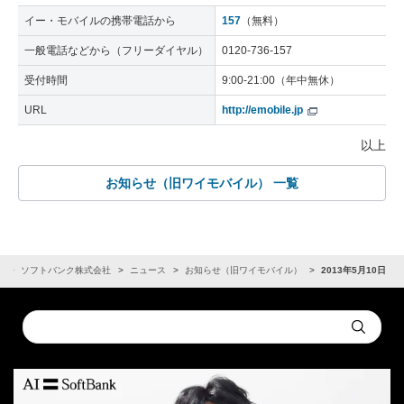
イー・モバイルの携帯電話から
157
（無料）
一般電話などから（フリーダイヤル）
0120-736-157
受付時間
9:00-21:00（年中無休）
URL
http://emobile.jp
以上
お知らせ（旧ワイモバイル） 一覧
R
ソフトバンク株式会社
ニュース
お知らせ（旧ワイモバイル）
2013年5月10日
Conduct
Submit
a
search