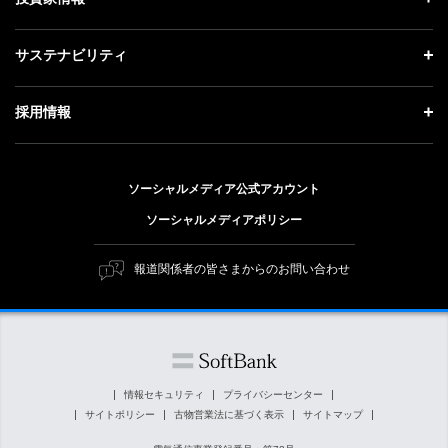
会社概要
成長戦略「Activate AI for Society」
記者説明会
投資家情報 トップ
サステナビリティ
事業紹介
技術戦略
ソフトバンクニュース
経営方針
ガバナンス
サステナビリティ トップ
採用情報
人材戦略
IRライブラリー
社会貢献活動
トップメッセージ
採用情報 トップ
財務情報
公開情報
ESG方針・体制
ソーシャルメディア公式アカウント
新卒採用
個人投資家の皆さまへ
ソーシャルメディアポリシー
価値創造プロセス
キャリア採用
株式と社債について
マテリアリティ（重要課題）
報道関係者の皆さまからのお問い合わせ
障がい者採用
コーポレート・ガバナンス
ESGの主な取り組み
ソフトバンク クルー採用
IRニュース
ESG関連資料
外部評価・イニシアチブ
情報セキュリティ
プライバシーセンター
サイトポリシー
古物営業法に基づく表示
サイトマップ
社会貢献活動