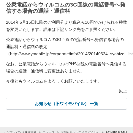
公衆電話からウィルコムの3G回線の電話番号へ発
信する場合の通話・通信料
2014年5月15日以降のご利用分より税込み10円でかけられる秒数
を変更いたします。詳細は下記リンク先をご参照ください。
公衆電話からウィルコムの3G回線の電話番号へ発信する場合の
通話料・通信料の改定
（http://www.ymobile.jp/corporate/info/2014/20140324_syohizei_lis
なお、公衆電話からウィルコムのPHS回線の電話番号へ発信する
場合の通話・通信料に変更はありません。
今後ともウィルコムをよろしくお願いいたします。
以上
お知らせ（旧ワイモバイル） 一覧
R
ソフトバンク株式会社
ニュース
お知らせ（旧ワイモバイル）
2014年3月24日