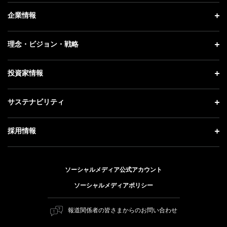
ニュース トップ
企業情報
プレスリリース
企業情報 トップ
理念・ビジョン・戦略
お知らせ
社長メッセージ
理念・ビジョン・戦略 トップ
投資家情報
更新情報
会社概要
成長戦略「Activate AI for Society」
記者説明会
投資家情報 トップ
サステナビリティ
事業紹介
技術戦略
ソフトバンクニュース
経営方針
ガバナンス
サステナビリティ トップ
採用情報
人材戦略
IRライブラリー
社会貢献活動
トップメッセージ
採用情報 トップ
財務情報
公開情報
ESG方針・体制
ソーシャルメディア公式アカウント
新卒採用
個人投資家の皆さまへ
ソーシャルメディアポリシー
価値創造プロセス
キャリア採用
株式と社債について
マテリアリティ（重要課題）
報道関係者の皆さまからのお問い合わせ
障がい者採用
コーポレート・ガバナンス