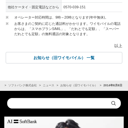
他社ケータイ・固定電話などから
0570-039-151
※
オペレーター対応時間は、9時～20時となります(年中無休)。
※
お客さまのご契約に応じた通話料がかかります。ワイモバイルの電話
からは、「スマホプランS/M/L」、「だれとでも定額」、「スーパー
だれとでも定額」の無料通話の対象となります。
以上
お知らせ（旧ワイモバイル） 一覧
R
ソフトバンク株式会社
ニュース
お知らせ（旧ワイモバイル）
2014年8月8日
Conduct
Submit
a
search