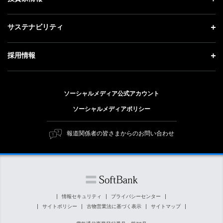
会社概要
成長戦略「Activate AI for Society」
記者説明会
投資家情報 トップ
サステナビリティ
事業紹介
技術戦略
ソフトバンクニュース
経営方針
ガバナンス
サステナビリティ トップ
採用情報
人材戦略
IRライブラリー
社会貢献活動
トップメッセージ
採用情報 トップ
財務情報
公開情報
ESG方針・体制
ソーシャルメディア公式アカウント
新卒採用
個人投資家の皆さまへ
ソーシャルメディアポリシー
価値創造プロセス
キャリア採用
株式と社債について
マテリアリティ（重要課題）
報道関係者の皆さまからのお問い合わせ
障がい者採用
コーポレート・ガバナンス
ESGの主な取り組み
ソフトバンク クルー採用
IRニュース
ESG関連資料
外部評価・イニシアチブ
情報セキュリティ
プライバシーセンター
サイトポリシー
古物営業法に基づく表示
サイトマップ
社会貢献活動