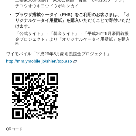
三菱東京UFJ銀行 東京公務部 普通 ０401099 フク）
チユウオウキヨウドウボキンカイ
ブラウザ搭載ケータイ（PHS）をご利用のお客さまは、「オ
リジナルケータイ用壁紙」を購入いただくことで寄付いただ
けます。
「公式サイト」→「募金サイト」→「平成26年8月豪雨義援
金プロジェクト」より「オリジナルケータイ用壁紙」を購入
※2
ワイモバイル「平成26年8月豪雨義援金プロジェクト」
http://mm.ymobile.jp/shien/top.asp
QRコード