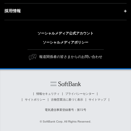
ソフトバンクニュース
経営方針
ガバナンス
サステナビリティ トップ
採用情報
人材戦略
IRライブラリー
社会貢献活動
トップメッセージ
採用情報 トップ
財務情報
公開情報
ESG方針・体制
ソーシャルメディア公式アカウント
新卒採用
個人投資家の皆さまへ
ソーシャルメディアポリシー
価値創造プロセス
キャリア採用
株式と社債について
マテリアリティ（重要課題）
報道関係者の皆さまからのお問い合わせ
障がい者採用
コーポレート・ガバナンス
ESGの主な取り組み
ソフトバンク クルー採用
IRニュース
ESG関連資料
外部評価・イニシアチブ
情報セキュリティ
プライバシーセンター
サイトポリシー
古物営業法に基づく表示
サイトマップ
社会貢献活動
電気通信事業登録番号：第72号
© SoftBank Corp. All Rights Reserved.