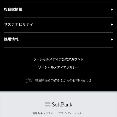
社長メッセージ
理念・ビジョン・戦略 トップ
投資家情報
更新情報
会社概要
成長戦略「Activate AI for Society」
記者説明会
投資家情報 トップ
サステナビリティ
事業紹介
技術戦略
ソフトバンクニュース
経営方針
ガバナンス
サステナビリティ トップ
採用情報
人材戦略
IRライブラリー
社会貢献活動
トップメッセージ
採用情報 トップ
財務情報
公開情報
ESG方針・体制
ソーシャルメディア公式アカウント
新卒採用
個人投資家の皆さまへ
ソーシャルメディアポリシー
価値創造プロセス
キャリア採用
株式と社債について
マテリアリティ（重要課題）
報道関係者の皆さまからのお問い合わせ
障がい者採用
コーポレート・ガバナンス
ESGの主な取り組み
ソフトバンク クルー採用
IRニュース
ESG関連資料
外部評価・イニシアチブ
情報セキュリティ
プライバシーセンター